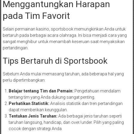
Menggantungkan Harapan
pada Tim Favorit
Selain permainan kasino, sportsbook memungkinkan Anda untuk
bertaruh pada berbagai acara olahraga. Ini bisa menjadi cara yang
sangat menghibur untuk menambah keseruan saat menyaksikan
pertandingan.
Tips Bertaruh di Sportsbook
Sebelum Anda mulai memasang taruhan, ada beberapa hal yang
perlu dipertimbangkan:
Belajar tentang Tim dan Pemain:
Pengetahuan mendalam
tentang tim yang Anda dukung sangat penting.
Perhatikan Statistik:
Analisis statistik dan tren pertandingan
dapat memberikan keunggulan.
Tentukan Jenis Taruhan:
Ada berbagai jenis taruhan seperti
taruhan langsung, handicap, dan over/under. Pilih yang paling
cocok dengan strategi Anda.