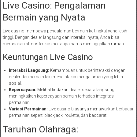
Live Casino: Pengalaman
Bermain yang Nyata
Live casino membawa pengalaman bermain ke tingkat yang lebih
tinggi. Dengan dealer langsung dan interaksi nyata, Anda bisa
merasakan atmosfer kasino tanpa harus meninggalkan rumah.
Keuntungan Live Casino
Interaksi Langsung:
Kemampuan untuk berinteraksi dengan
dealer dan pemain lain menciptakan pengalaman yang lebih
sosial.
Kepercayaan:
Melihat tindakan dealer secara langsung
meningkatkan kepercayaan pemain terhadap integritas
permainan.
Variasi Permainan:
Live casino biasanya menawarkan berbagai
permainan seperti blackjack, roulette, dan baccarat.
Taruhan Olahraga: