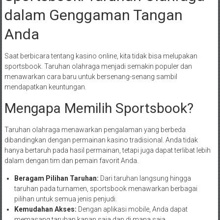
dalam Genggaman Tangan
Anda
Saat berbicara tentang kasino online, kita tidak bisa melupakan
sportsbook. Taruhan olahraga menjadi semakin populer dan
menawarkan cara baru untuk bersenang-senang sambil
mendapatkan keuntungan.
Mengapa Memilih Sportsbook?
Taruhan olahraga menawarkan pengalaman yang berbeda
dibandingkan dengan permainan kasino tradisional. Anda tidak
hanya bertaruh pada hasil permainan, tetapi juga dapat terlibat lebih
dalam dengan tim dan pemain favorit Anda.
Beragam Pilihan Taruhan:
Dari taruhan langsung hingga
taruhan pada turnamen, sportsbook menawarkan berbagai
pilihan untuk semua jenis penjudi.
Kemudahan Akses:
Dengan aplikasi mobile, Anda dapat
memasang taruhan kapan saja dan di mana saja.