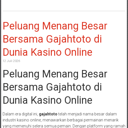
Peluang Menang Besar
Bersama Gajahtoto di
Dunia Kasino Online
12 Juli 2026
Peluang Menang Besar
Bersama Gajahtoto di
Dunia Kasino Online
Dalam era digital ini,
gajahtoto
telah menjadi nama besar dalam
industri kasino online, menawarkan berbagai permainan menarik
yang memenuhi selera semua pemain. Dengan platform yang ramah