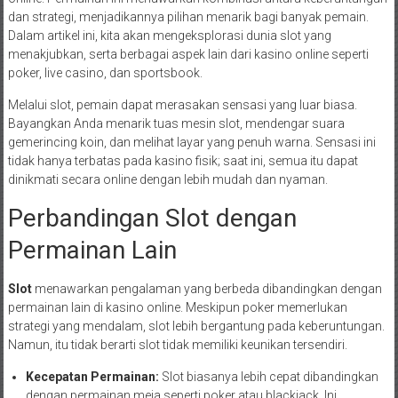
dan strategi, menjadikannya pilihan menarik bagi banyak pemain.
Dalam artikel ini, kita akan mengeksplorasi dunia slot yang
menakjubkan, serta berbagai aspek lain dari kasino online seperti
poker, live casino, dan sportsbook.
Melalui slot, pemain dapat merasakan sensasi yang luar biasa.
Bayangkan Anda menarik tuas mesin slot, mendengar suara
gemerincing koin, dan melihat layar yang penuh warna. Sensasi ini
tidak hanya terbatas pada kasino fisik; saat ini, semua itu dapat
dinikmati secara online dengan lebih mudah dan nyaman.
Perbandingan Slot dengan
Permainan Lain
Slot
menawarkan pengalaman yang berbeda dibandingkan dengan
permainan lain di kasino online. Meskipun poker memerlukan
strategi yang mendalam, slot lebih bergantung pada keberuntungan.
Namun, itu tidak berarti slot tidak memiliki keunikan tersendiri.
Kecepatan Permainan:
Slot biasanya lebih cepat dibandingkan
dengan permainan meja seperti poker atau blackjack. Ini