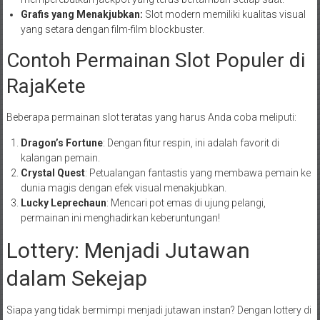
Grafis yang Menakjubkan:
Slot modern memiliki kualitas visual
yang setara dengan film-film blockbuster.
Contoh Permainan Slot Populer di
RajaKete
Beberapa permainan slot teratas yang harus Anda coba meliputi:
Dragon’s Fortune
: Dengan fitur respin, ini adalah favorit di
kalangan pemain.
Crystal Quest
: Petualangan fantastis yang membawa pemain ke
dunia magis dengan efek visual menakjubkan.
Lucky Leprechaun
: Mencari pot emas di ujung pelangi,
permainan ini menghadirkan keberuntungan!
Lottery: Menjadi Jutawan
dalam Sekejap
Siapa yang tidak bermimpi menjadi jutawan instan? Dengan lottery di