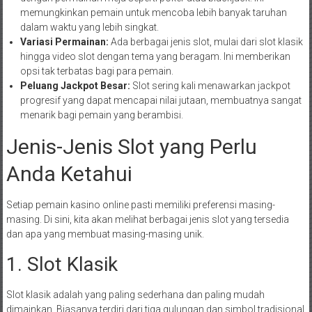
memungkinkan pemain untuk mencoba lebih banyak taruhan
dalam waktu yang lebih singkat.
Variasi Permainan:
Ada berbagai jenis slot, mulai dari slot klasik
hingga video slot dengan tema yang beragam. Ini memberikan
opsi tak terbatas bagi para pemain.
Peluang Jackpot Besar:
Slot sering kali menawarkan jackpot
progresif yang dapat mencapai nilai jutaan, membuatnya sangat
menarik bagi pemain yang berambisi.
Jenis-Jenis Slot yang Perlu
Anda Ketahui
Setiap pemain kasino online pasti memiliki preferensi masing-
masing. Di sini, kita akan melihat berbagai jenis slot yang tersedia
dan apa yang membuat masing-masing unik.
1. Slot Klasik
Slot klasik adalah yang paling sederhana dan paling mudah
dimainkan. Biasanya terdiri dari tiga gulungan dan simbol tradisional