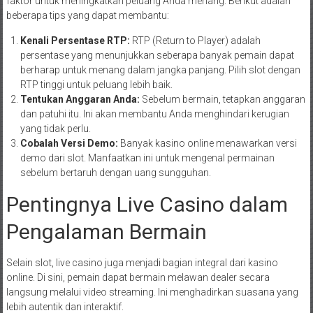
faktor untuk meningkatkan peluang Anda menang. Berikut adalah
beberapa tips yang dapat membantu:
Kenali Persentase RTP:
RTP (Return to Player) adalah
persentase yang menunjukkan seberapa banyak pemain dapat
berharap untuk menang dalam jangka panjang. Pilih slot dengan
RTP tinggi untuk peluang lebih baik.
Tentukan Anggaran Anda:
Sebelum bermain, tetapkan anggaran
dan patuhi itu. Ini akan membantu Anda menghindari kerugian
yang tidak perlu.
Cobalah Versi Demo:
Banyak kasino online menawarkan versi
demo dari slot. Manfaatkan ini untuk mengenal permainan
sebelum bertaruh dengan uang sungguhan.
Pentingnya Live Casino dalam
Pengalaman Bermain
Selain slot, live casino juga menjadi bagian integral dari kasino
online. Di sini, pemain dapat bermain melawan dealer secara
langsung melalui video streaming. Ini menghadirkan suasana yang
lebih autentik dan interaktif.