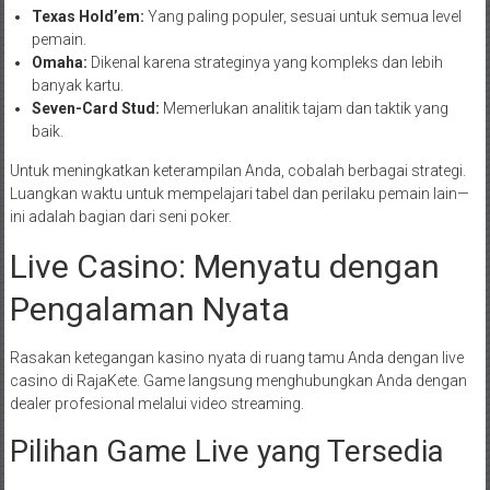
Texas Hold’em:
Yang paling populer, sesuai untuk semua level
pemain.
Omaha:
Dikenal karena strateginya yang kompleks dan lebih
banyak kartu.
Seven-Card Stud:
Memerlukan analitik tajam dan taktik yang
baik.
Untuk meningkatkan keterampilan Anda, cobalah berbagai strategi.
Luangkan waktu untuk mempelajari tabel dan perilaku pemain lain—
ini adalah bagian dari seni poker.
Live Casino: Menyatu dengan
Pengalaman Nyata
Rasakan ketegangan kasino nyata di ruang tamu Anda dengan live
casino di RajaKete. Game langsung menghubungkan Anda dengan
dealer profesional melalui video streaming.
Pilihan Game Live yang Tersedia