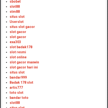
sbobet
slot88
stm88
situs slot
Userslot
situs slot gacor
slot gacor
slot gacor
exa303
slot badak178
slot resmi
slot online
slot gacor maxwin
slot gacor hari ini
situs slot
bandar999
Badak 178 slot
artis777
toto slot
bandar toto
slot88
situs slot