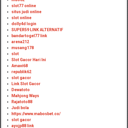
slot77 online
situs judi online
slot online
dolly4d login
SUPER59 LINK ALTERNATIF
bandartogel77 link
arena212
musang178
slot
Slot Gacor Hari Ini
Amavi68
republik62
slot gacor
Link Slot Gacor
Dewatoto
Mahjong Ways
Rajatoto88
Judi bola
https://www.mabosbet.co/
slot gacor
ayojp88 link