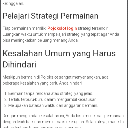
ketinggalan.
Pelajari Strategi Permainan
Tiap permainan memiliki
Pojokslot login
strategi tersendiri.
Luangkan waktu untuk mempelajari strategi yang tepat agar Anda
bisa meningkatkan peluang menang Anda.
Kesalahan Umum yang Harus
Dihindari
Meskipun bermain di Pojokslot sangat menyenangkan, ada
beberapa kesalahan yang perlu Anda hindari:
Bermain tanpa rencana atau strategi yang jelas.
Terlalu terburu-buru dalam mengambil keputusan.
Melupakan batasan waktu dan anggaran bermain.
Dengan menghindari kesalahan ini, Anda bisa menikmati permainan
dengan lebih baik dan meminimalisir kerugian. Selanjutnya, mari kita
bahas tentang tanggung jawab saat bermain.