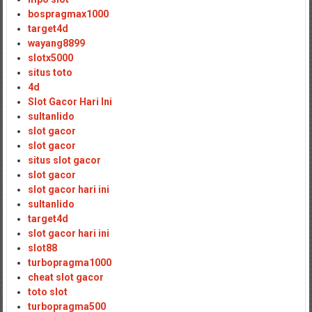
bospragmax1000
target4d
wayang8899
slotx5000
situs toto
4d
Slot Gacor Hari Ini
sultanlido
slot gacor
slot gacor
situs slot gacor
slot gacor
slot gacor hari ini
sultanlido
target4d
slot gacor hari ini
slot88
turbopragma1000
cheat slot gacor
toto slot
turbopragma500