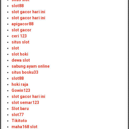
slot88
slot gacor hari ini
slot gacor hari ini
apigacor88
slot gacor
ceri 123
situs slot
slot
slot hoki
dewa slot
sabung ayam online
situs bosku33
slot88
hoki raja
Gowin123
slot gacor hari ini
slot semar123
Slot baru
slot77
Tikitoto
maha168 slot