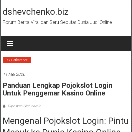
Lompat
ke
dshevchenko.biz
konten
Forum Berita Viral dan Seru Seputar Dunia Judi Online
Tak Berkategori
11 Mei 2026
Panduan Lengkap Pojokslot Login
Untuk Penggemar Kasino Online
Diposkan Oleh:admin
Mengenal Pojokslot Login: Pintu