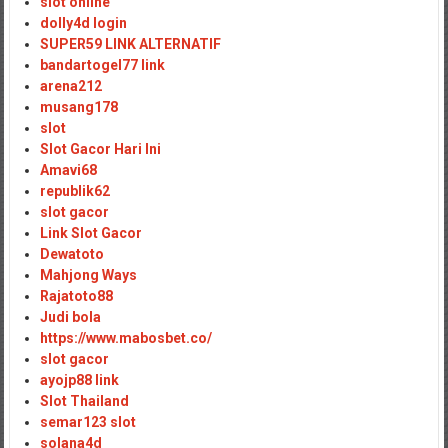
slot online
dolly4d login
SUPER59 LINK ALTERNATIF
bandartogel77 link
arena212
musang178
slot
Slot Gacor Hari Ini
Amavi68
republik62
slot gacor
Link Slot Gacor
Dewatoto
Mahjong Ways
Rajatoto88
Judi bola
https://www.mabosbet.co/
slot gacor
ayojp88 link
Slot Thailand
semar123 slot
solana4d