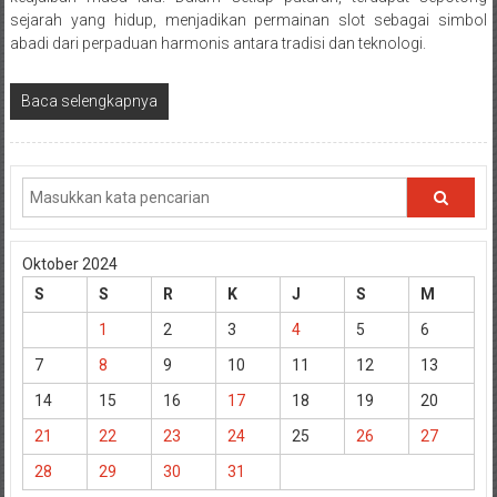
sejarah yang hidup, menjadikan permainan slot sebagai simbol
abadi dari perpaduan harmonis antara tradisi dan teknologi.
Baca selengkapnya
Oktober 2024
S
S
R
K
J
S
M
1
2
3
4
5
6
7
8
9
10
11
12
13
14
15
16
17
18
19
20
21
22
23
24
25
26
27
28
29
30
31