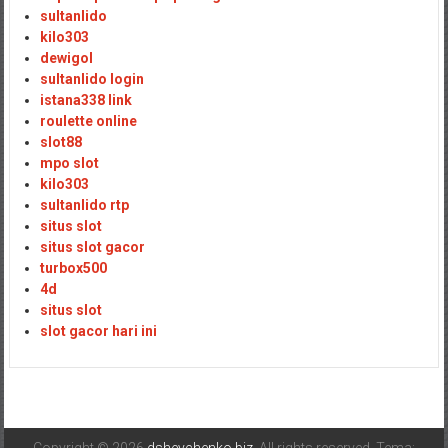
sultanlido
kilo303
dewigol
sultanlido login
istana338 link
roulette online
slot88
mpo slot
kilo303
sultanlido rtp
situs slot
situs slot gacor
turbox500
4d
situs slot
slot gacor hari ini
Copyright © 2026
dshevchenko.biz
. All rights reserved. Tema: