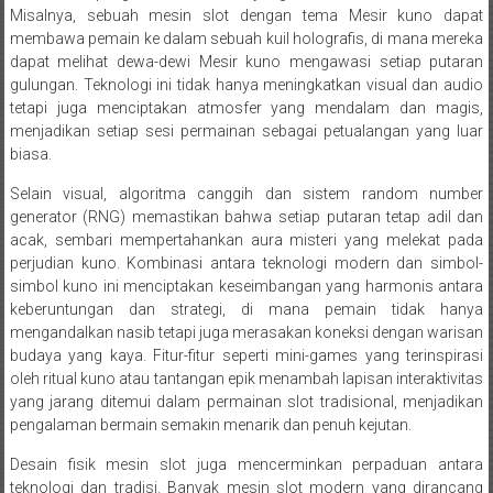
Misalnya, sebuah mesin slot dengan tema Mesir kuno dapat
membawa pemain ke dalam sebuah kuil holografis, di mana mereka
dapat melihat dewa-dewi Mesir kuno mengawasi setiap putaran
gulungan. Teknologi ini tidak hanya meningkatkan visual dan audio
tetapi juga menciptakan atmosfer yang mendalam dan magis,
menjadikan setiap sesi permainan sebagai petualangan yang luar
biasa.
Selain visual, algoritma canggih dan sistem random number
generator (RNG) memastikan bahwa setiap putaran tetap adil dan
acak, sembari mempertahankan aura misteri yang melekat pada
perjudian kuno. Kombinasi antara teknologi modern dan simbol-
simbol kuno ini menciptakan keseimbangan yang harmonis antara
keberuntungan dan strategi, di mana pemain tidak hanya
mengandalkan nasib tetapi juga merasakan koneksi dengan warisan
budaya yang kaya. Fitur-fitur seperti mini-games yang terinspirasi
oleh ritual kuno atau tantangan epik menambah lapisan interaktivitas
yang jarang ditemui dalam permainan slot tradisional, menjadikan
pengalaman bermain semakin menarik dan penuh kejutan.
Desain fisik mesin slot juga mencerminkan perpaduan antara
teknologi dan tradisi. Banyak mesin slot modern yang dirancang