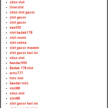
situs slot
Userslot
situs slot gacor
slot gacor
slot gacor
exa303
slot badak178
slot resmi
slot online
slot gacor maxwin
slot gacor hari ini
situs slot
bandar999
Badak 178 slot
artis777
toto slot
bandar toto
slot88
situs slot
slot88
slot gacor hari ini