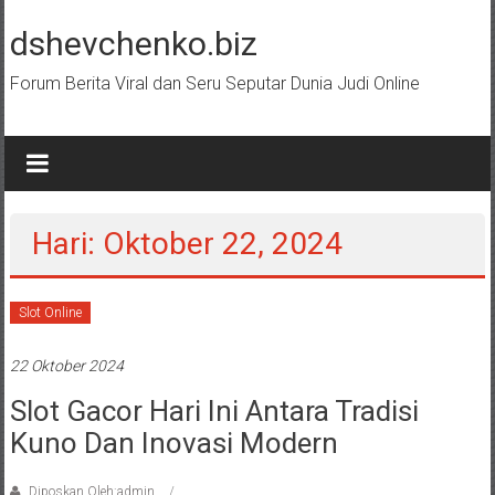
Lompat
ke
dshevchenko.biz
konten
Forum Berita Viral dan Seru Seputar Dunia Judi Online
Hari: Oktober 22, 2024
Slot Online
22 Oktober 2024
Slot Gacor Hari Ini Antara Tradisi
Kuno Dan Inovasi Modern
Diposkan Oleh:admin