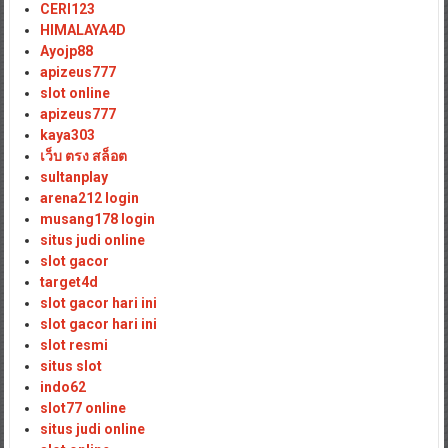
CERI123
HIMALAYA4D
Ayojp88
apizeus777
slot online
apizeus777
kaya303
เว็บ ตรง สล็อต
sultanplay
arena212 login
musang178 login
situs judi online
slot gacor
target4d
slot gacor hari ini
slot gacor hari ini
slot resmi
situs slot
indo62
slot77 online
situs judi online