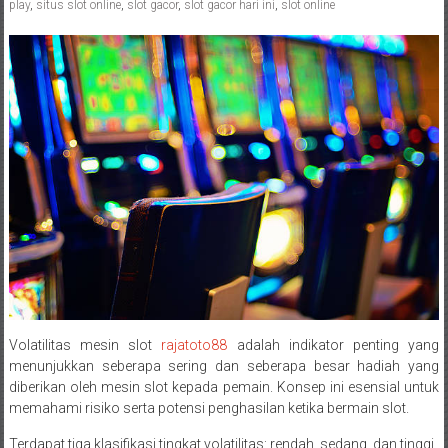
play
,
situs slot online
,
slot gacor
,
slot gacor hari ini
,
slot online
Volatilitas mesin slot
rajatoto88
adalah indikator penting yang
menunjukkan seberapa sering dan seberapa besar hadiah yang
diberikan oleh mesin slot kepada pemain. Konsep ini esensial untuk
memahami risiko serta potensi penghasilan ketika bermain slot.
Terdapat tiga klasifikasi tingkat volatilitas: rendah, sedang, dan tinggi.