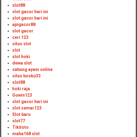
slot88
slot gacor hari ini
slot gacor hari ini
apigacor88
slot gacor
ceri 123
situs slot
slot
slot hoki
dewa slot
sabung ayam online
situs bosku33
slot88
hoki raja
Gowin123
slot gacor hari ini
slot semar123
Slot baru
slot77
Tikitoto
maha168 slot