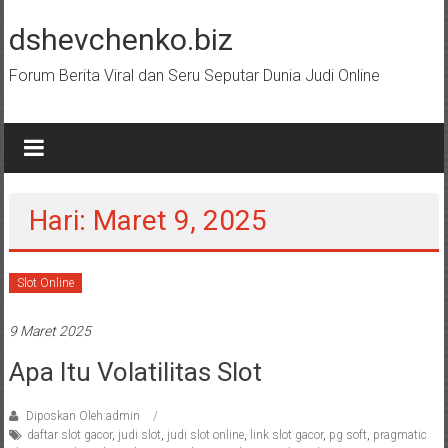
Lompat
ke
dshevchenko.biz
konten
Forum Berita Viral dan Seru Seputar Dunia Judi Online
Hari: Maret 9, 2025
Slot Online
9 Maret 2025
Apa Itu Volatilitas Slot
Diposkan Oleh:admin
daftar slot gacor
,
judi slot
,
judi slot online
,
link slot gacor
,
pg soft
,
pragmatic