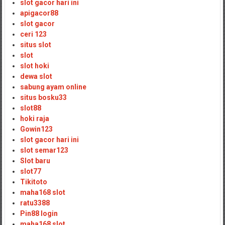
slot gacor hari ini
apigacor88
slot gacor
ceri 123
situs slot
slot
slot hoki
dewa slot
sabung ayam online
situs bosku33
slot88
hoki raja
Gowin123
slot gacor hari ini
slot semar123
Slot baru
slot77
Tikitoto
maha168 slot
ratu3388
Pin88 login
maha168 slot