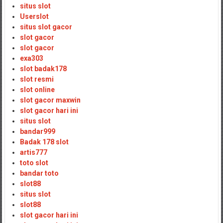
situs slot
Userslot
situs slot gacor
slot gacor
slot gacor
exa303
slot badak178
slot resmi
slot online
slot gacor maxwin
slot gacor hari ini
situs slot
bandar999
Badak 178 slot
artis777
toto slot
bandar toto
slot88
situs slot
slot88
slot gacor hari ini