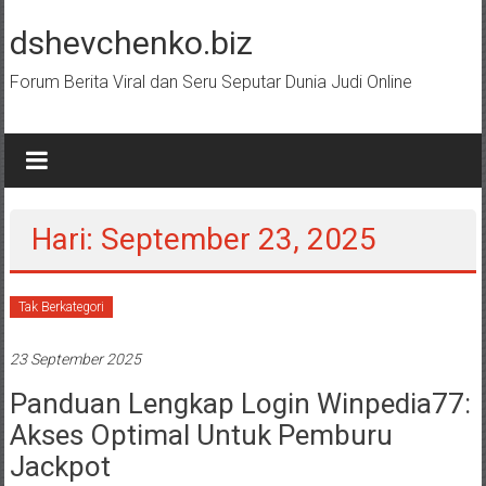
Lompat
ke
dshevchenko.biz
konten
Forum Berita Viral dan Seru Seputar Dunia Judi Online
Hari: September 23, 2025
Tak Berkategori
23 September 2025
Panduan Lengkap Login Winpedia77:
Akses Optimal Untuk Pemburu
Jackpot