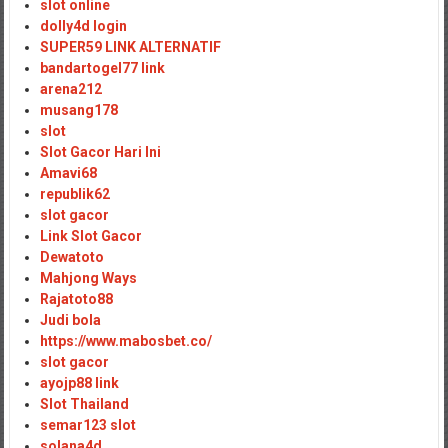
slot online
dolly4d login
SUPER59 LINK ALTERNATIF
bandartogel77 link
arena212
musang178
slot
Slot Gacor Hari Ini
Amavi68
republik62
slot gacor
Link Slot Gacor
Dewatoto
Mahjong Ways
Rajatoto88
Judi bola
https://www.mabosbet.co/
slot gacor
ayojp88 link
Slot Thailand
semar123 slot
solana4d