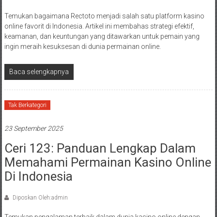
Temukan bagaimana Rectoto menjadi salah satu platform kasino
online favorit di Indonesia. Artikel ini membahas strategi efektif,
keamanan, dan keuntungan yang ditawarkan untuk pemain yang
ingin meraih kesuksesan di dunia permainan online.
Baca selengkapnya
Tak Berkategori
23 September 2025
Ceri 123: Panduan Lengkap Dalam
Memahami Permainan Kasino Online
Di Indonesia
Diposkan Oleh:admin