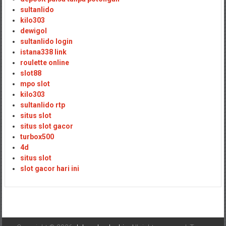
sultanlido
kilo303
dewigol
sultanlido login
istana338 link
roulette online
slot88
mpo slot
kilo303
sultanlido rtp
situs slot
situs slot gacor
turbox500
4d
situs slot
slot gacor hari ini