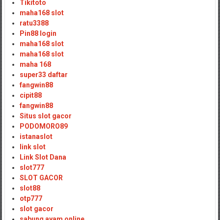
Tikitoto
maha168 slot
ratu3388
Pin88 login
maha168 slot
maha168 slot
maha 168
super33 daftar
fangwin88
cipit88
fangwin88
Situs slot gacor
PODOMORO89
istanaslot
link slot
Link Slot Dana
slot777
SLOT GACOR
slot88
otp777
slot gacor
sabung ayam online