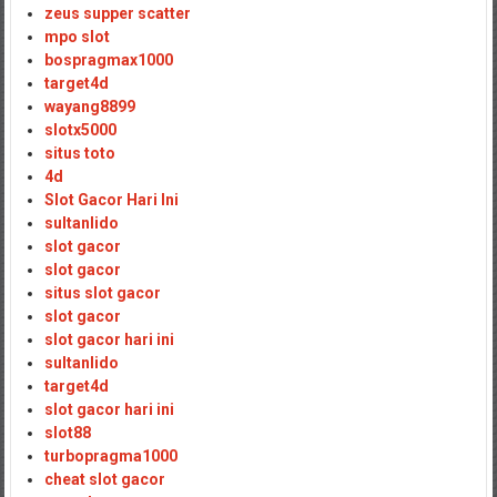
zeus supper scatter
mpo slot
bospragmax1000
target4d
wayang8899
slotx5000
situs toto
4d
Slot Gacor Hari Ini
sultanlido
slot gacor
slot gacor
situs slot gacor
slot gacor
slot gacor hari ini
sultanlido
target4d
slot gacor hari ini
slot88
turbopragma1000
cheat slot gacor