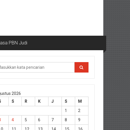
asa PBN Judi
ustus 2026
S
S
R
K
J
S
M
1
2
3
4
5
6
7
8
9
10
11
12
13
14
15
16