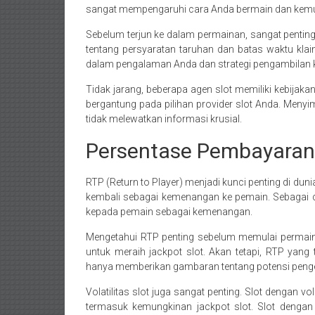
sangat mempengaruhi cara Anda bermain dan kem
Sebelum terjun ke dalam permainan, sangat penting
tentang persyaratan taruhan dan batas waktu kla
dalam pengalaman Anda dan strategi pengambilan 
Tidak jarang, beberapa agen slot memiliki kebijaka
bergantung pada pilihan provider slot Anda. Menyima
tidak melewatkan informasi krusial.
Persentase Pembayaran
RTP (Return to Player) menjadi kunci penting di dun
kembali sebagai kemenangan ke pemain. Sebagai c
kepada pemain sebagai kemenangan.
Mengetahui RTP penting sebelum memulai permaina
untuk meraih jackpot slot. Akan tetapi, RTP yang
hanya memberikan gambaran tentang potensi penge
Volatilitas slot juga sangat penting. Slot dengan v
termasuk kemungkinan jackpot slot. Slot dengan 