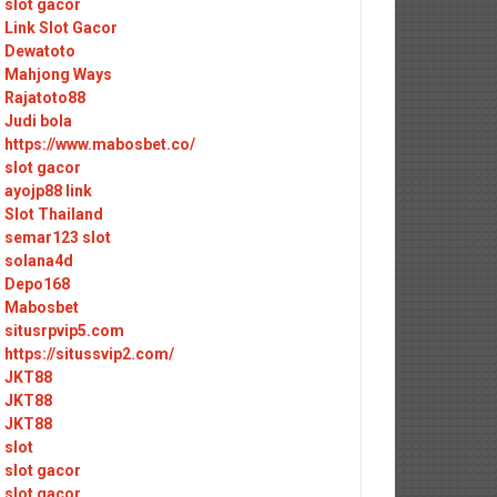
slot gacor
Link Slot Gacor
Dewatoto
Mahjong Ways
Rajatoto88
Judi bola
https://www.mabosbet.co/
slot gacor
ayojp88 link
Slot Thailand
semar123 slot
solana4d
Depo168
Mabosbet
situsrpvip5.com
https://situssvip2.com/
JKT88
JKT88
JKT88
slot
slot gacor
slot gacor