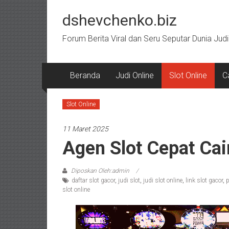
Lompat
ke
dshevchenko.biz
konten
Forum Berita Viral dan Seru Seputar Dunia Judi
Beranda
Judi Online
Slot Online
C
Slot Online
11 Maret 2025
Agen Slot Cepat Cai
Diposkan Oleh:admin
daftar slot gacor
,
judi slot
,
judi slot online
,
link slot gacor
,
p
slot online