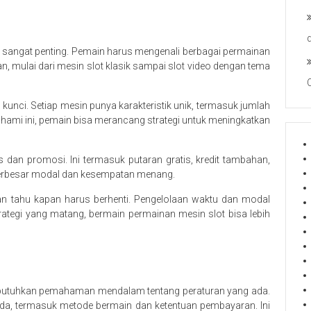
 sangat penting. Pemain harus mengenali berbagai permainan
han, mulai dari mesin slot klasik sampai slot video dengan tema
kunci. Setiap mesin punya karakteristik unik, termasuk jumlah
hami ini, pemain bisa merancang strategi untuk meningkatkan
s dan promosi. Ini termasuk putaran gratis, kredit tambahan,
perbesar modal dan kesempatan menang.
an tahu kapan harus berhenti. Pengelolaan waktu dan modal
rategi yang matang, bermain permainan mesin slot bisa lebih
embutuhkan pemahaman mendalam tentang peraturan yang ada.
eda, termasuk metode bermain dan ketentuan pembayaran. Ini