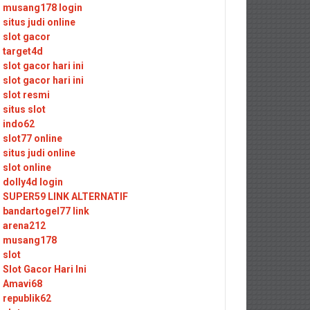
musang178 login
situs judi online
slot gacor
target4d
slot gacor hari ini
slot gacor hari ini
slot resmi
situs slot
indo62
slot77 online
situs judi online
slot online
dolly4d login
SUPER59 LINK ALTERNATIF
bandartogel77 link
arena212
musang178
slot
Slot Gacor Hari Ini
Amavi68
republik62