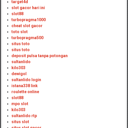
target4d
slot gacor hari ini
slot88
turbopragma1000
cheat slot gacor
toto slot
turbopragma500
situs toto
situs toto
deposit pulsa tanpa potongan
sultanlido
kilo303
dewigol
sultanlido login
istana338 link
roulette online
slot88
mpo slot
kilo303
sultanlido rtp
situs slot
situs slot gacor