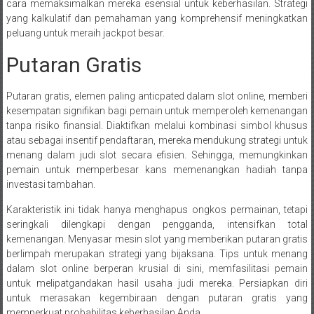
cara memaksimalkan mereka esensial untuk keberhasilan. Strategi
yang kalkulatif dan pemahaman yang komprehensif meningkatkan
peluang untuk meraih jackpot besar.
Putaran Gratis
Putaran gratis, elemen paling anticpated dalam slot online, memberi
kesempatan signifikan bagi pemain untuk memperoleh kemenangan
tanpa risiko finansial. Diaktifkan melalui kombinasi simbol khusus
atau sebagai insentif pendaftaran, mereka mendukung strategi untuk
menang dalam judi slot secara efisien. Sehingga, memungkinkan
pemain untuk memperbesar kans memenangkan hadiah tanpa
investasi tambahan.
Karakteristik ini tidak hanya menghapus ongkos permainan, tetapi
seringkali dilengkapi dengan pengganda, intensifkan total
kemenangan. Menyasar mesin slot yang memberikan putaran gratis
berlimpah merupakan strategi yang bijaksana. Tips untuk menang
dalam slot online berperan krusial di sini, memfasilitasi pemain
untuk melipatgandakan hasil usaha judi mereka. Persiapkan diri
untuk merasakan kegembiraan dengan putaran gratis yang
memperkuat probabilitas keberhasilan Anda.