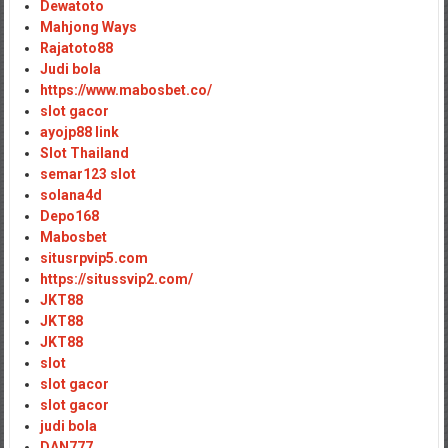
Dewatoto
Mahjong Ways
Rajatoto88
Judi bola
https://www.mabosbet.co/
slot gacor
ayojp88 link
Slot Thailand
semar123 slot
solana4d
Depo168
Mabosbet
situsrpvip5.com
https://situssvip2.com/
JKT88
JKT88
JKT88
slot
slot gacor
slot gacor
judi bola
DAN777