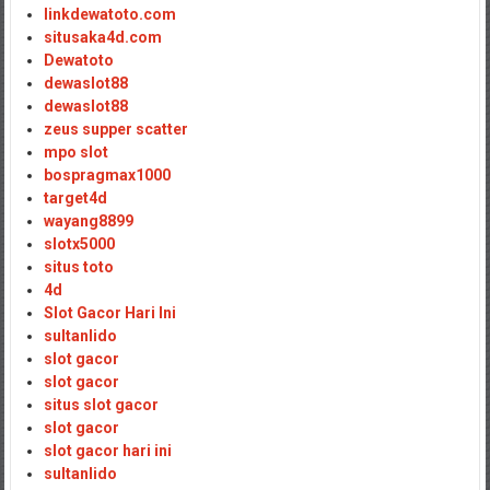
linkdewatoto.com
situsaka4d.com
Dewatoto
dewaslot88
dewaslot88
zeus supper scatter
mpo slot
bospragmax1000
target4d
wayang8899
slotx5000
situs toto
4d
Slot Gacor Hari Ini
sultanlido
slot gacor
slot gacor
situs slot gacor
slot gacor
slot gacor hari ini
sultanlido