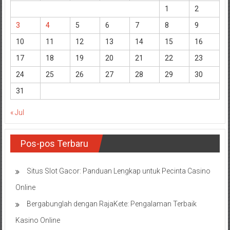
1
2
3
4
5
6
7
8
9
10
11
12
13
14
15
16
17
18
19
20
21
22
23
24
25
26
27
28
29
30
31
« Jul
Pos-pos Terbaru
Situs Slot Gacor: Panduan Lengkap untuk Pecinta Casino
Online
Bergabunglah dengan RajaKete: Pengalaman Terbaik
Kasino Online