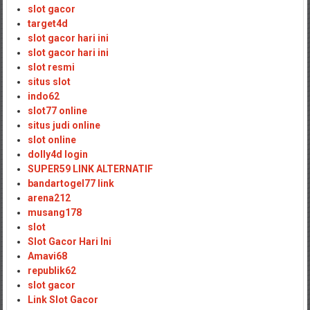
slot gacor
target4d
slot gacor hari ini
slot gacor hari ini
slot resmi
situs slot
indo62
slot77 online
situs judi online
slot online
dolly4d login
SUPER59 LINK ALTERNATIF
bandartogel77 link
arena212
musang178
slot
Slot Gacor Hari Ini
Amavi68
republik62
slot gacor
Link Slot Gacor