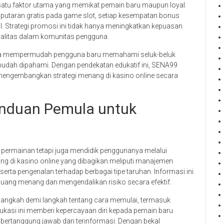
satu faktor utama yang memikat pemain baru maupun loyal.
 putaran gratis pada game slot, setiap kesempatan bonus
 Strategi promosi ini tidak hanya meningkatkan kepuasan
yalitas dalam komunitas pengguna.
uga mempermudah pengguna baru memahami seluk-beluk
mudah dipahami. Dengan pendekatan edukatif ini, SENA99
engembangkan strategi menang di kasino online secara
anduan Pemula untuk
permainan tetapi juga mendidik penggunanya melalui
ng di kasino online yang dibagikan meliputi manajemen
serta pengenalan terhadap berbagai tipe taruhan. Informasi ini
uang menang dan mengendalikan risiko secara efektif.
langkah demi langkah tentang cara memulai, termasuk
ukasi ini memberi kepercayaan diri kepada pemain baru
 bertanggung jawab dan terinformasi. Dengan bekal