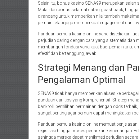
Selain itu, bonus kasino SENA99 merupakan salah 
Mulai dari bonus selamat datang, cashback, hingga
dirancang untuk memberikan nilai tambah maksimal.
pemain tetapi juga memperkuat engagement dan lo
Panduan pemula kasino online yang disediakan j
perjudian daring dengan cara yang sistematis dan 
membangun fondasi yang kuat bagi pemain untuk m
efektif dan bertanggung jawab.
Strategi Menang dan P
Pengalaman Optimal
SENA99 tidak hanya memberikan akses ke berbagai 
panduan dan tips yang komprehensif. Strategi mena
bankroll, pemilihan permainan dengan odds terbaik, 
sangat penting agar pemain dapat meningkatkan pel
Panduan pemula kasino online memuat penjelasan 
registrasi hingga proses penarikan kemenangan. Ed
sehingga mereka dapat menikmati perjudian secara