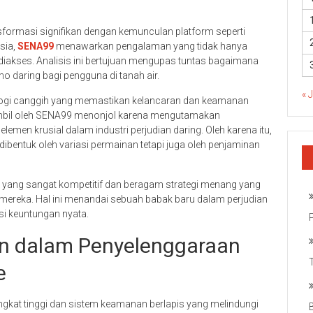
sformasi signifikan dengan kemunculan platform seperti
esia,
SENA99
menawarkan pengalaman yang tidak hanya
diakses. Analisis ini bertujuan mengupas tuntas bagaimana
 daring bagi pengguna di tanah air.
« 
ologi canggih yang memastikan kelancaran dan keamanan
ambil oleh SENA99 menonjol karena mengutamakan
en krusial dalam industri perjudian daring. Oleh karena itu,
 dibentuk oleh variasi permainan tetapi juga oleh penjaminan
yang sangat kompetitif dan beragam strategi menang yang
reka. Hal ini menandai sebuah babak baru dalam perjudian
i keuntungan nyata.
n dalam Penyelenggaraan
e
gkat tinggi dan sistem keamanan berlapis yang melindungi