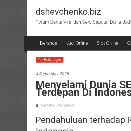
Lompat
ke
dshevchenko.biz
konten
Forum Berita Viral dan Seru Seputar Dunia Judi
Beranda
Judi Online
Slot Online
C
Tak Berkategori
4 September 2025
Menyelami Dunia SE
Terdepan Di Indones
Diposkan Oleh:admin
Pendahuluan terhadap Re