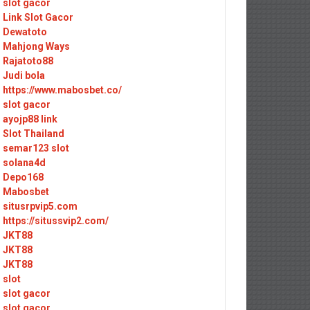
slot gacor
Link Slot Gacor
Dewatoto
Mahjong Ways
Rajatoto88
Judi bola
https://www.mabosbet.co/
slot gacor
ayojp88 link
Slot Thailand
semar123 slot
solana4d
Depo168
Mabosbet
situsrpvip5.com
https://situssvip2.com/
JKT88
JKT88
JKT88
slot
slot gacor
slot gacor