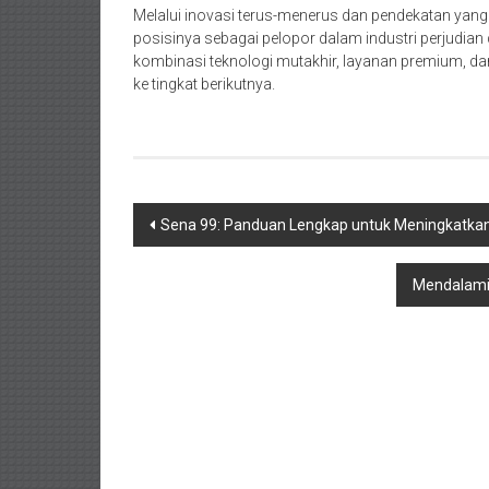
Melalui inovasi terus-menerus dan pendekatan yan
posisinya sebagai pelopor dalam industri perjudian d
kombinasi teknologi mutakhir, layanan premium, 
ke tingkat berikutnya.
Navigasi
Sena 99: Panduan Lengkap untuk Meningkatkan
pos
Mendalami 