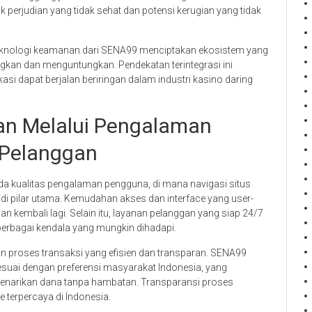
 perjudian yang tidak sehat dan potensi kerugian yang tidak
teknologi keamanan dari SENA99 menciptakan ekosistem yang
kan dan menguntungkan. Pendekatan terintegrasi ini
i dapat berjalan beriringan dalam industri kasino daring
n Melalui Pengalaman
 Pelanggan
da kualitas pengalaman pengguna, di mana navigasi situs
adi pilar utama. Kemudahan akses dan interface yang user-
 kembali lagi. Selain itu, layanan pelanggan yang siap 24/7
erbagai kendala yang mungkin dihadapi.
n proses transaksi yang efisien dan transparan. SENA99
uai dengan preferensi masyarakat Indonesia, yang
narikan dana tanpa hambatan. Transparansi proses
 terpercaya di Indonesia.