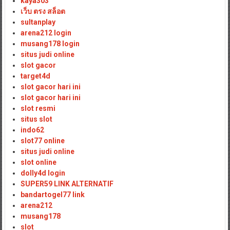
kaya303
เว็บ ตรง สล็อต
sultanplay
arena212 login
musang178 login
situs judi online
slot gacor
target4d
slot gacor hari ini
slot gacor hari ini
slot resmi
situs slot
indo62
slot77 online
situs judi online
slot online
dolly4d login
SUPER59 LINK ALTERNATIF
bandartogel77 link
arena212
musang178
slot