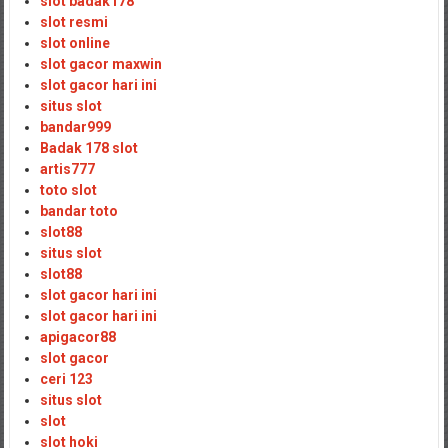
slot badak178
slot resmi
slot online
slot gacor maxwin
slot gacor hari ini
situs slot
bandar999
Badak 178 slot
artis777
toto slot
bandar toto
slot88
situs slot
slot88
slot gacor hari ini
slot gacor hari ini
apigacor88
slot gacor
ceri 123
situs slot
slot
slot hoki