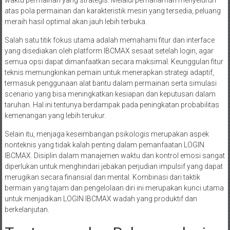
waktu permainan yang strategis. Melalui pemahaman menyeluruh
atas pola permainan dan karakteristik mesin yang tersedia, peluang
meraih hasil optimal akan jauh lebih terbuka.
Salah satu titik fokus utama adalah memahami fitur dan interface
yang disediakan oleh platform IBCMAX sesaat setelah login, agar
semua opsi dapat dimanfaatkan secara maksimal. Keunggulan fitur
teknis memungkinkan pemain untuk menerapkan strategi adaptif,
termasuk penggunaan alat bantu dalam permainan serta simulasi
scenario yang bisa meningkatkan kesiapan dan keputusan dalam
taruhan. Hal ini tentunya berdampak pada peningkatan probabilitas
kemenangan yang lebih terukur.
Selain itu, menjaga keseimbangan psikologis merupakan aspek
nonteknis yang tidak kalah penting dalam pemanfaatan LOGIN
IBCMAX. Disiplin dalam manajemen waktu dan kontrol emosi sangat
diperlukan untuk menghindari jebakan perjudian impulsif yang dapat
merugikan secara finansial dan mental. Kombinasi dari taktik
bermain yang tajam dan pengelolaan diri ini merupakan kunci utama
untuk menjadikan LOGIN IBCMAX wadah yang produktif dan
berkelanjutan.