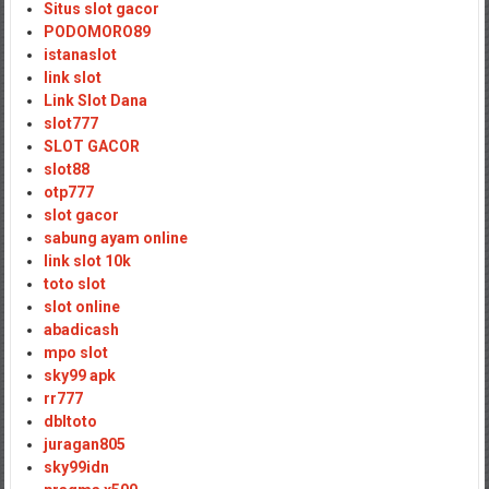
Situs slot gacor
PODOMORO89
istanaslot
link slot
Link Slot Dana
slot777
SLOT GACOR
slot88
otp777
slot gacor
sabung ayam online
link slot 10k
toto slot
slot online
abadicash
mpo slot
sky99 apk
rr777
dbltoto
juragan805
sky99idn