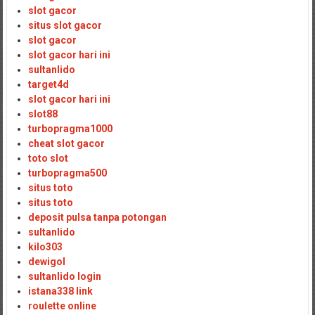
slot gacor
situs slot gacor
slot gacor
slot gacor hari ini
sultanlido
target4d
slot gacor hari ini
slot88
turbopragma1000
cheat slot gacor
toto slot
turbopragma500
situs toto
situs toto
deposit pulsa tanpa potongan
sultanlido
kilo303
dewigol
sultanlido login
istana338 link
roulette online