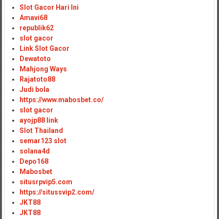
Slot Gacor Hari Ini
Amavi68
republik62
slot gacor
Link Slot Gacor
Dewatoto
Mahjong Ways
Rajatoto88
Judi bola
https://www.mabosbet.co/
slot gacor
ayojp88 link
Slot Thailand
semar123 slot
solana4d
Depo168
Mabosbet
situsrpvip5.com
https://situssvip2.com/
JKT88
JKT88