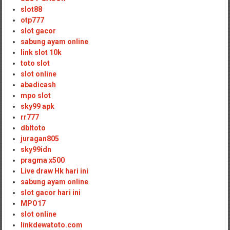
slot88
otp777
slot gacor
sabung ayam online
link slot 10k
toto slot
slot online
abadicash
mpo slot
sky99 apk
rr777
dbltoto
juragan805
sky99idn
pragma x500
Live draw Hk hari ini
sabung ayam online
slot gacor hari ini
MPO17
slot online
linkdewatoto.com