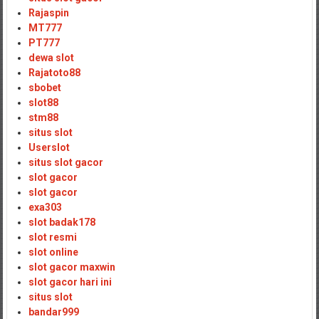
Rajaspin
MT777
PT777
dewa slot
Rajatoto88
sbobet
slot88
stm88
situs slot
Userslot
situs slot gacor
slot gacor
slot gacor
exa303
slot badak178
slot resmi
slot online
slot gacor maxwin
slot gacor hari ini
situs slot
bandar999