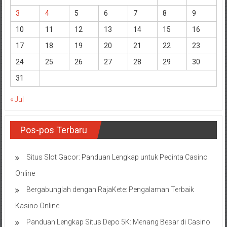
3
4
5
6
7
8
9
10
11
12
13
14
15
16
17
18
19
20
21
22
23
24
25
26
27
28
29
30
31
« Jul
Pos-pos Terbaru
Situs Slot Gacor: Panduan Lengkap untuk Pecinta Casino
Online
Bergabunglah dengan RajaKete: Pengalaman Terbaik
Kasino Online
Panduan Lengkap Situs Depo 5K: Menang Besar di Casino