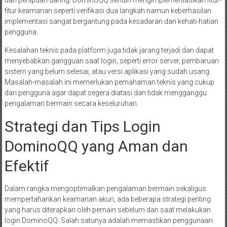
dan penipuan daring. DominoQQ sendiri mengimplementasikan fitur-
fitur keamanan seperti verifikasi dua langkah namun keberhasilan
implementasi sangat bergantung pada kesadaran dan kehati-hatian
pengguna.
Kesalahan teknis pada platform juga tidak jarang terjadi dan dapat
menyebabkan gangguan saat login, seperti error server, pembaruan
sistem yang belum selesai, atau versi aplikasi yang sudah usang.
Masalah-masalah ini memerlukan pemahaman teknis yang cukup
dari pengguna agar dapat segera diatasi dan tidak mengganggu
pengalaman bermain secara keseluruhan.
Strategi dan Tips Login
DominoQQ yang Aman dan
Efektif
Dalam rangka mengoptimalkan pengalaman bermain sekaligus
mempertahankan keamanan akun, ada beberapa strategi penting
yang harus diterapkan oleh pemain sebelum dan saat melakukan
login DominoQQ. Salah satunya adalah memastikan penggunaan