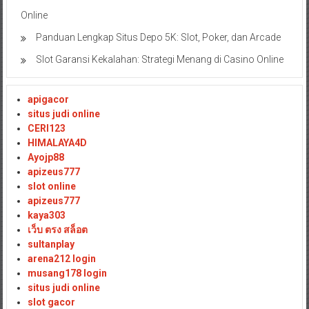
Online
Panduan Lengkap Situs Depo 5K: Slot, Poker, dan Arcade
Slot Garansi Kekalahan: Strategi Menang di Casino Online
apigacor
situs judi online
CERI123
HIMALAYA4D
Ayojp88
apizeus777
slot online
apizeus777
kaya303
เว็บ ตรง สล็อต
sultanplay
arena212 login
musang178 login
situs judi online
slot gacor