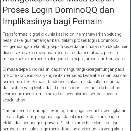
Proses Login DominoQQ dan
Implikasinya bagi Pemain
Transformasi digital di dunia kasino online menawarkan peluang
besar sekaligus tantangan baru dalam proses login DominoQQ.
Pengembangan teknologi seperti kecerdasan buatan dan blockchain
diperkirakan akan mengubah secara fundamental cara pemain
mengakses akun mereka dengan lebih cepat, aman, dan transparan.
Di masa depan, inovasi ini dapat mengurangi ketergantungan pada
metode konvensional yang rentan terhadap kesalahan manusia dan
serangan siber. Pemain di Indonesia akan mendapatkan manfaat
dari sistem yang lebih adaptif dan responsif terhadap kebutuhan
keamanan mereka, meningkatkan pengalaman bermain secara
keseluruhan.
Namun demikian, adopsi teknologi baru juga menuntut peningkatan
literasi digital dari pengguna agar dapat mengelola akun dengan
efektif dan bertanggung jawab. Pembelajaran berkelanjutan dan
pembaruan regulasi juga menjadi bagian dari dinamika yang akan