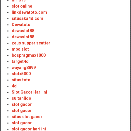
slot online
linkdewatoto.com
situsaka4d.com
Dewatoto
dewaslot88
dewaslot88
zeus supper scatter
mpo slot
bospragmax1000
target4d
wayang8899
slotx5000
situs toto
4d
Slot Gacor Hari Ini
sultanlido
slot gacor
slot gacor
situs slot gacor
slot gacor
slot gacor hari ini