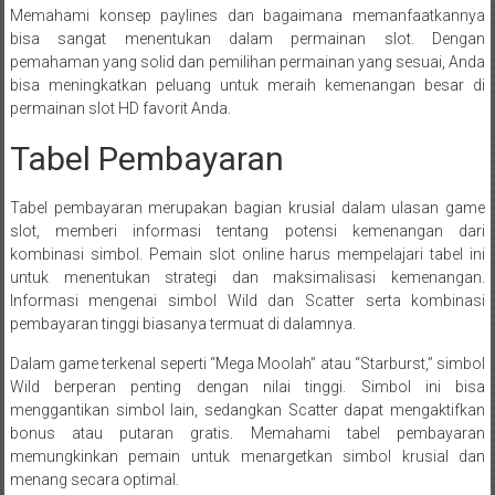
Memahami konsep paylines dan bagaimana memanfaatkannya
bisa sangat menentukan dalam permainan slot. Dengan
pemahaman yang solid dan pemilihan permainan yang sesuai, Anda
bisa meningkatkan peluang untuk meraih kemenangan besar di
permainan slot HD favorit Anda.
Tabel Pembayaran
Tabel pembayaran merupakan bagian krusial dalam ulasan game
slot, memberi informasi tentang potensi kemenangan dari
kombinasi simbol. Pemain slot online harus mempelajari tabel ini
untuk menentukan strategi dan maksimalisasi kemenangan.
Informasi mengenai simbol Wild dan Scatter serta kombinasi
pembayaran tinggi biasanya termuat di dalamnya.
Dalam game terkenal seperti “Mega Moolah” atau “Starburst,” simbol
Wild berperan penting dengan nilai tinggi. Simbol ini bisa
menggantikan simbol lain, sedangkan Scatter dapat mengaktifkan
bonus atau putaran gratis. Memahami tabel pembayaran
memungkinkan pemain untuk menargetkan simbol krusial dan
menang secara optimal.