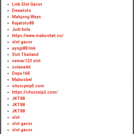
Link Slot Gacor
Dewatoto
Mahjong Ways
Rajatoto88
Judi bola
https://www.mabosbet.co/
slot gacor
ayojp88 link
Slot Thailand
semar123 slot
solana4d
Depo168
Mabosbet
situsrpvip5.com
https://situssvip2.com/
JKT88
JKT88
JKT88
slot
slot gacor
slot gacor