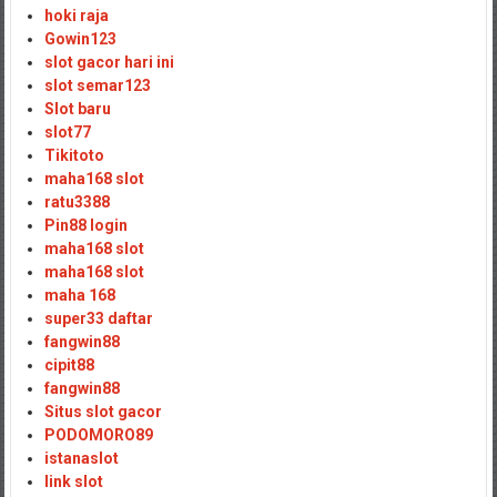
hoki raja
Gowin123
slot gacor hari ini
slot semar123
Slot baru
slot77
Tikitoto
maha168 slot
ratu3388
Pin88 login
maha168 slot
maha168 slot
maha 168
super33 daftar
fangwin88
cipit88
fangwin88
Situs slot gacor
PODOMORO89
istanaslot
link slot