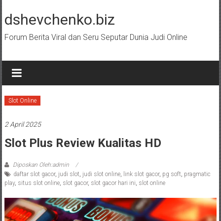
Lompat
ke
dshevchenko.biz
konten
Forum Berita Viral dan Seru Seputar Dunia Judi Online
Slot Online
2 April 2025
Slot Plus Review Kualitas HD
Diposkan Oleh:admin
daftar slot gacor
,
judi slot
,
judi slot online
,
link slot gacor
,
pg soft
,
pragmatic
play
,
situs slot online
,
slot gacor
,
slot gacor hari ini
,
slot online