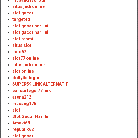
situs judi online
slot gacor
target4d
slot gacor hari ini
slot gacor hari ini
slot resmi
situs slot
indo62
slot77 online
situs judi online
slot online
dolly4d login
SUPER59 LINK ALTERNATIF
bandartogel77 link
arena212
musang178
slot
Slot Gacor Hari Ini
Amavi68
republik62
slot gacor