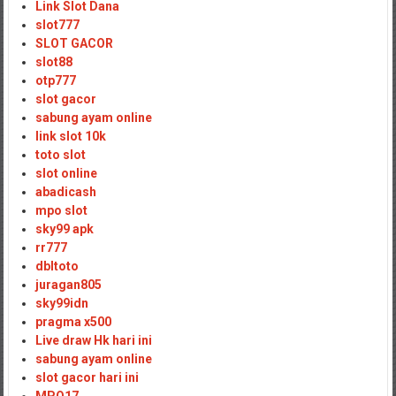
Link Slot Dana
slot777
SLOT GACOR
slot88
otp777
slot gacor
sabung ayam online
link slot 10k
toto slot
slot online
abadicash
mpo slot
sky99 apk
rr777
dbltoto
juragan805
sky99idn
pragma x500
Live draw Hk hari ini
sabung ayam online
slot gacor hari ini
MPO17