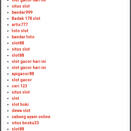
situs slot
bandar999
Badak 178 slot
artis777
toto slot
bandar toto
slot88
situs slot
slot88
slot gacor hari ini
slot gacor hari ini
apigacor88
slot gacor
ceri 123
situs slot
slot
slot hoki
dewa slot
sabung ayam online
situs bosku33
slot88