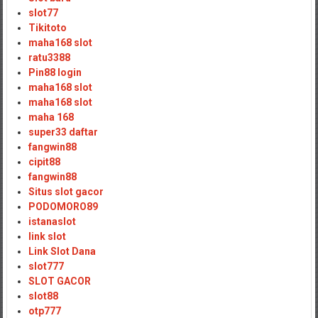
slot77
Tikitoto
maha168 slot
ratu3388
Pin88 login
maha168 slot
maha168 slot
maha 168
super33 daftar
fangwin88
cipit88
fangwin88
Situs slot gacor
PODOMORO89
istanaslot
link slot
Link Slot Dana
slot777
SLOT GACOR
slot88
otp777