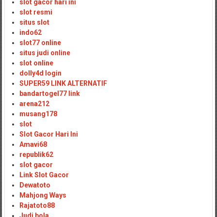
slot gacor hari ini
slot resmi
situs slot
indo62
slot77 online
situs judi online
slot online
dolly4d login
SUPER59 LINK ALTERNATIF
bandartogel77 link
arena212
musang178
slot
Slot Gacor Hari Ini
Amavi68
republik62
slot gacor
Link Slot Gacor
Dewatoto
Mahjong Ways
Rajatoto88
Judi bola