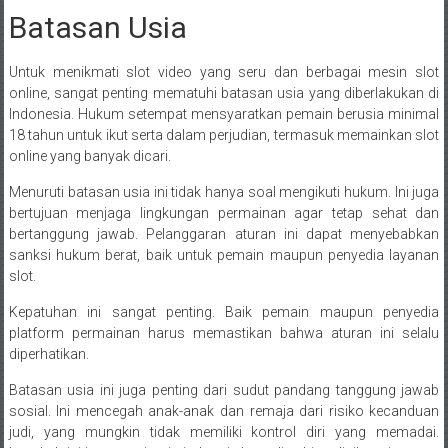
Batasan Usia
Untuk menikmati slot video yang seru dan berbagai mesin slot
online, sangat penting mematuhi batasan usia yang diberlakukan di
Indonesia. Hukum setempat mensyaratkan pemain berusia minimal
18 tahun untuk ikut serta dalam perjudian, termasuk memainkan slot
online yang banyak dicari.
Menuruti batasan usia ini tidak hanya soal mengikuti hukum. Ini juga
bertujuan menjaga lingkungan permainan agar tetap sehat dan
bertanggung jawab. Pelanggaran aturan ini dapat menyebabkan
sanksi hukum berat, baik untuk pemain maupun penyedia layanan
slot.
Kepatuhan ini sangat penting. Baik pemain maupun penyedia
platform permainan harus memastikan bahwa aturan ini selalu
diperhatikan.
Batasan usia ini juga penting dari sudut pandang tanggung jawab
sosial. Ini mencegah anak-anak dan remaja dari risiko kecanduan
judi, yang mungkin tidak memiliki kontrol diri yang memadai.