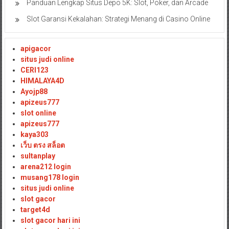
Panduan Lengkap Situs Depo 5K: Slot, Poker, dan Arcade
Slot Garansi Kekalahan: Strategi Menang di Casino Online
apigacor
situs judi online
CERI123
HIMALAYA4D
Ayojp88
apizeus777
slot online
apizeus777
kaya303
เว็บ ตรง สล็อต
sultanplay
arena212 login
musang178 login
situs judi online
slot gacor
target4d
slot gacor hari ini