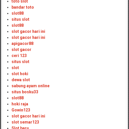
toto slot
bandar toto
slot88
situs slot
slot88
slot gacor hari ini
slot gacor hari ini
apigacor88
slot gacor
ceri 123
situs slot
slot
slot hoki
dewa slot
sabung ayam online
situs bosku33
slot88
hoki raja
Gowin123
slot gacor hari ini
slot semar123
Slot baru