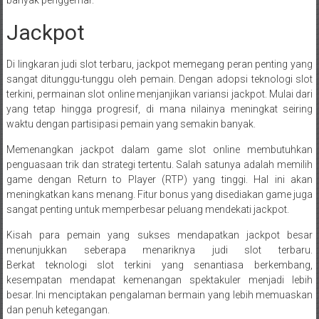
Jackpot
Di lingkaran judi slot terbaru, jackpot memegang peran penting yang
sangat ditunggu-tunggu oleh pemain. Dengan adopsi teknologi slot
terkini, permainan slot online menjanjikan variansi jackpot. Mulai dari
yang tetap hingga progresif, di mana nilainya meningkat seiring
waktu dengan partisipasi pemain yang semakin banyak.
Memenangkan jackpot dalam game slot online membutuhkan
penguasaan trik dan strategi tertentu. Salah satunya adalah memilih
game dengan Return to Player (RTP) yang tinggi. Hal ini akan
meningkatkan kans menang. Fitur bonus yang disediakan game juga
sangat penting untuk memperbesar peluang mendekati jackpot.
Kisah para pemain yang sukses mendapatkan jackpot besar
menunjukkan seberapa menariknya judi slot terbaru.
Berkat teknologi slot terkini yang senantiasa berkembang,
kesempatan mendapat kemenangan spektakuler menjadi lebih
besar. Ini menciptakan pengalaman bermain yang lebih memuaskan
dan penuh ketegangan.