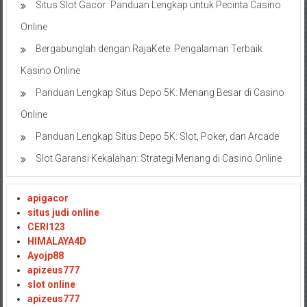
Situs Slot Gacor: Panduan Lengkap untuk Pecinta Casino
Online
Bergabunglah dengan RajaKete: Pengalaman Terbaik
Kasino Online
Panduan Lengkap Situs Depo 5K: Menang Besar di Casino
Online
Panduan Lengkap Situs Depo 5K: Slot, Poker, dan Arcade
Slot Garansi Kekalahan: Strategi Menang di Casino Online
apigacor
situs judi online
CERI123
HIMALAYA4D
Ayojp88
apizeus777
slot online
apizeus777