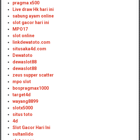
pragma x500
Live draw Hk hari ini
sabung ayam online
slot gacor hari ini
MPO17
slot online
linkdewatoto.com
situsaka4d.com
Dewatoto
dewaslot88
dewaslot88
zeus supper scatter
mpo slot
bospragmax1000
target4d
wayang8899
slotx5000
situs toto
4d
Slot Gacor Hari Ini
sultanlido