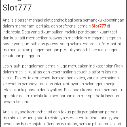
Slot777
Analisis pasar menjadi alat penting bagi para pemangku kepentingan
dalam memahami perilaku dan preferensi pemain
Slot777
di
Indonesia. Data yang dikumpulkan melalui pendekatan kuantitatif
dan kualitatif memberikan wawasan mendalam mengenai segmen
pasar yang tumbuh dan potensi yang belum tergarap. Informasi ini
memungkinkan pengembangan produk yang lebih sesuai dengan
kebutuhan pengguna.
Lebih jauh, pengalaman pemain juga merupakan indikator signifikan
dalam menilai kualitas dan keberhasilan sebuah platform kasino
virtual. Faktor-faktor seperti kemudahan akses, variasi permainan,
kecepatan pembayaran, dan interaksi layanan pelanggan menjadi
tolok ukur kepuasan dan loyalitas. Feedback konsumen membantu
operator dalam melakukan pembaruan dan memperbaiki layanan
secara kontinu.
Analisis yang komprehensif dan fokus pada pengalaman pemain
membuka peluang bagi terciptanya ekosistem kasino daring yang
sehat dan berkelanjutan. Dengan demikian, semua pihak, mulai dari