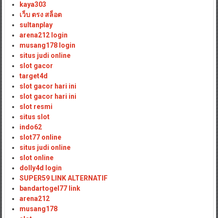
kaya303
เว็บ ตรง สล็อต
sultanplay
arena212 login
musang178 login
situs judi online
slot gacor
target4d
slot gacor hari ini
slot gacor hari ini
slot resmi
situs slot
indo62
slot77 online
situs judi online
slot online
dolly4d login
SUPER59 LINK ALTERNATIF
bandartogel77 link
arena212
musang178