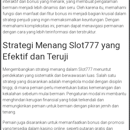
interaktif dan bonus yang menarik, yang membuat pengalaman
bermain menjadi lebih dinamis dan seru. Oleh karena itu, memahami
fungsi dan manfaat dari fitur bonus ini menjadi bagian krusial dalam
strategi penjudi yang ingin memaksimalkan keuntungan. Dengan
memahami kompleksitas ini, pemain dapat menavigasi permainan
dengan cara yang lebih terinformasi dan terstruktur.
Strategi Menang Slot777 yang
Efektif dan Teruji
Mengembangkan strategi menang dalam Slot777 menuntut
pendekatan yang sistematik dan berwawasan luas. Salah satu
strategi yang disarankan adalah mengelola modal dengan disiplin
tinggi, di mana pemain perlu menentukan batas kemenangan dan
kekalahan sebelum mulai bermain. Pengaturan modal ini membantu
menghindari kerugian finansial yang tidak terkendali dan
memungkinkan pemain untuk bermain dengan pikiran jernih dan
tenang.
Pemain juga disarankan untuk memanfaatkan bonus dan promosi
yang tersedia dalam kasino online, seperti putaran gratis dan