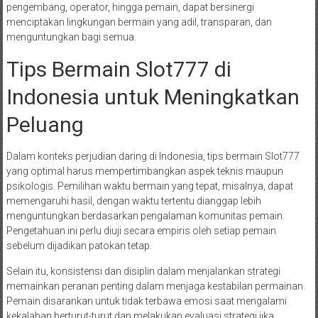
pengembang, operator, hingga pemain, dapat bersinergi
menciptakan lingkungan bermain yang adil, transparan, dan
menguntungkan bagi semua.
Tips Bermain Slot777 di
Indonesia untuk Meningkatkan
Peluang
Dalam konteks perjudian daring di Indonesia, tips bermain Slot777
yang optimal harus mempertimbangkan aspek teknis maupun
psikologis. Pemilihan waktu bermain yang tepat, misalnya, dapat
memengaruhi hasil, dengan waktu tertentu dianggap lebih
menguntungkan berdasarkan pengalaman komunitas pemain.
Pengetahuan ini perlu diuji secara empiris oleh setiap pemain
sebelum dijadikan patokan tetap.
Selain itu, konsistensi dan disiplin dalam menjalankan strategi
memainkan peranan penting dalam menjaga kestabilan permainan.
Pemain disarankan untuk tidak terbawa emosi saat mengalami
kekalahan berturut-turut dan melakukan evaluasi strategi jika