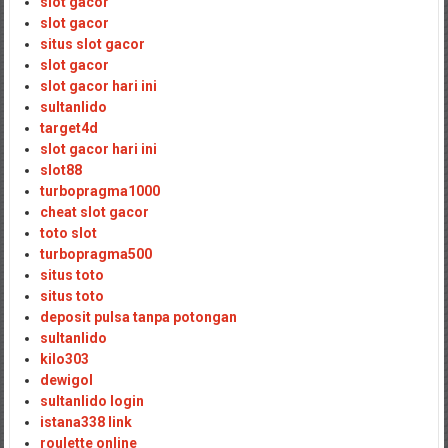
slot gacor
slot gacor
situs slot gacor
slot gacor
slot gacor hari ini
sultanlido
target4d
slot gacor hari ini
slot88
turbopragma1000
cheat slot gacor
toto slot
turbopragma500
situs toto
situs toto
deposit pulsa tanpa potongan
sultanlido
kilo303
dewigol
sultanlido login
istana338 link
roulette online