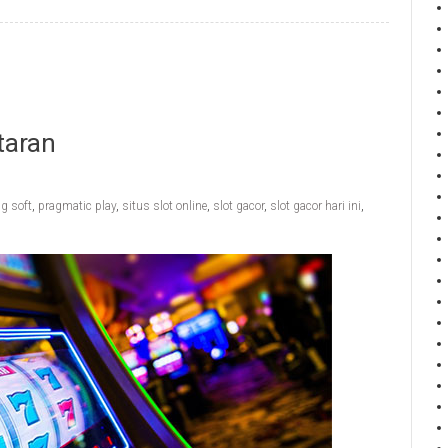
taran
g soft
,
pragmatic play
,
situs slot online
,
slot gacor
,
slot gacor hari ini
,