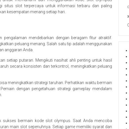
gi situs slot terpercaya untuk informasi terbaru dan paling
an kesempatan menang setiap hari.
 pengalaman mendebarkan dengan beragam fitur atraktif.
ngkatkan peluang menang. Salah satu tip adalah menggunakan
gan anggaran Anda.
n setiap putaran. Mengikuti nasihat ahli penting untuk hasil
taruh secara konsisten dan terkontrol, meningkatkan peluang
a meningkatkan strategi taruhan. Perhatikan waktu bermain
e. Pemain dengan pengetahuan strategi gameplay mendalam
n.
tuk sukses bermain kode slot olympus. Saat Anda mencoba
uran main slot sepenuhnya. Setiap game memiliki syarat dan