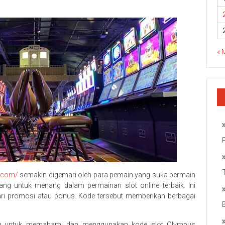
« 
e.com/
semakin digemari oleh para pemain yang suka bermain
ang untuk menang dalam permainan slot online terbaik. Ini
dari promosi atau bonus. Kode tersebut memberikan berbagai
ng untuk memahami dan menggunakan kode slot Olympus