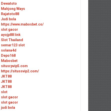
Dewatoto
Mahjong Ways
Rajatoto88
Judi bola
https://www.mabosbet.co/
slot gacor
ayojp88 link
Slot Thailand
semar123 slot
solana4d
Depo168
Mabosbet
situsrpvip5.com
https://situssvip2.com/
JKT88
JKT88
JKT88
slot
slot gacor
slot gacor
judi bola