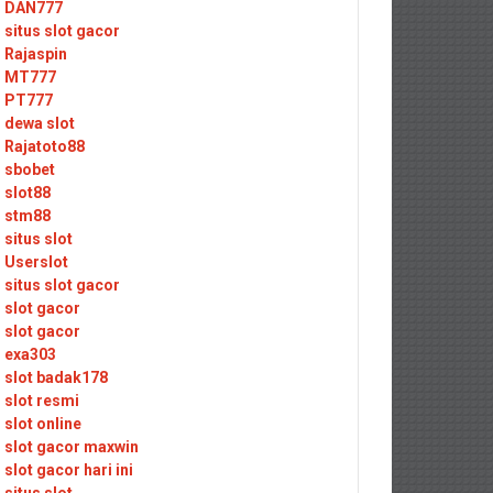
DAN777
situs slot gacor
Rajaspin
MT777
PT777
dewa slot
Rajatoto88
sbobet
slot88
stm88
situs slot
Userslot
situs slot gacor
slot gacor
slot gacor
exa303
slot badak178
slot resmi
slot online
slot gacor maxwin
slot gacor hari ini