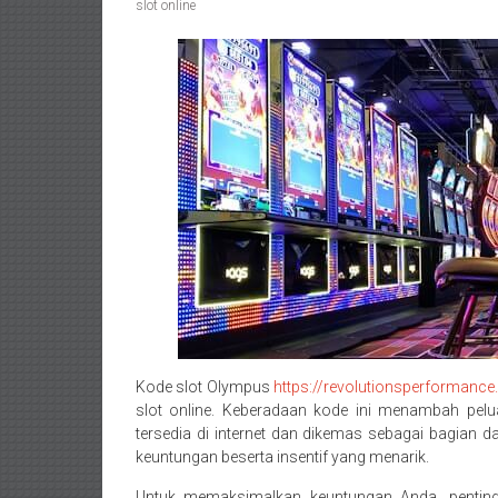
slot online
Kode slot Olympus
https://revolutionsperformanc
slot online. Keberadaan kode ini menambah pelu
tersedia di internet dan dikemas sebagai bagian 
keuntungan beserta insentif yang menarik.
Untuk memaksimalkan keuntungan Anda, penti