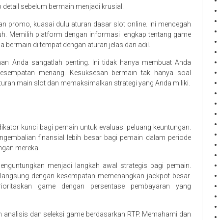
p detail sebelum bermain menjadi krusial.
promo, kuasai dulu aturan dasar slot online. Ini mencegah
h. Memilih platform dengan informasi lengkap tentang game
da bermain di tempat dengan aturan jelas dan adil.
lihan Anda sangatlah penting. Ini tidak hanya membuat Anda
 kesempatan menang. Kesuksesan bermain tak hanya soal
uran main slot dan memaksimalkan strategi yang Anda miliki.
ikator kunci bagi pemain untuk evaluasi peluang keuntungan.
gembalian finansial lebih besar bagi pemain dalam periode
angan mereka.
guntungkan menjadi langkah awal strategis bagi pemain.
asi langsung dengan kesempatan memenangkan jackpot besar.
rioritaskan game dengan persentase pembayaran yang
an analisis dan seleksi game berdasarkan RTP. Memahami dan