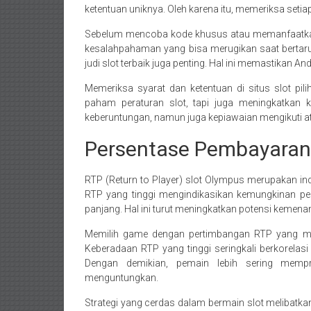
ketentuan uniknya. Oleh karena itu, memeriksa setia
Sebelum mencoba kode khusus atau memanfaatkan 
kesalahpahaman yang bisa merugikan saat bertaru
judi slot terbaik juga penting. Hal ini memastikan An
Memeriksa syarat dan ketentuan di situs slot pi
paham peraturan slot, tapi juga meningkatkan
keberuntungan, namun juga kepiawaian mengikuti at
Persentase Pembayaran
RTP (Return to Player) slot Olympus merupakan ind
RTP yang tinggi mengindikasikan kemungkinan pen
panjang. Hal ini turut meningkatkan potensi kemen
Memilih game dengan pertimbangan RTP yang men
Keberadaan RTP yang tinggi seringkali berkorel
Dengan demikian, pemain lebih sering memp
menguntungkan.
Strategi yang cerdas dalam bermain slot melibatk