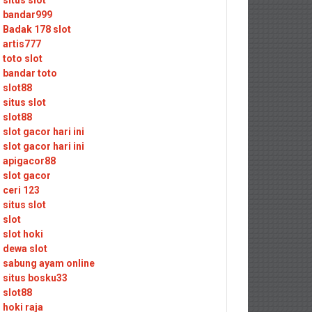
situs slot
bandar999
Badak 178 slot
artis777
toto slot
bandar toto
slot88
situs slot
slot88
slot gacor hari ini
slot gacor hari ini
apigacor88
slot gacor
ceri 123
situs slot
slot
slot hoki
dewa slot
sabung ayam online
situs bosku33
slot88
hoki raja