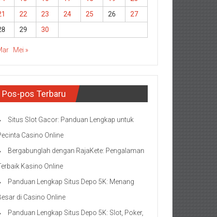
21
22
23
24
25
26
27
28
29
30
Mar
Mei »
Pos-pos Terbaru
Situs Slot Gacor: Panduan Lengkap untuk
Pecinta Casino Online
Bergabunglah dengan RajaKete: Pengalaman
Terbaik Kasino Online
Panduan Lengkap Situs Depo 5K: Menang
Besar di Casino Online
Panduan Lengkap Situs Depo 5K: Slot, Poker,