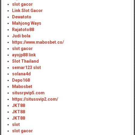
slot gacor
Link Slot Gacor
Dewatoto
Mahjong Ways
Rajatoto88
Judi bola
https://www.mabosbet.co/
slot gacor
ayojp88 link
Slot Thailand
semar123 slot
solana4d
Depo168
Mabosbet
situsrpvip5.com
https://situssvip2.com/
JKT88
JKT88
JKT88
slot
slot gacor