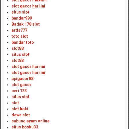
slot gacor maxwin
slot gacor hari ini
situs slot
bandar999
Badak 178 slot
artis777
toto slot
bandar toto
slot88
situs slot
slot88
slot gacor hari ini
slot gacor hari ini
apigacor88
slot gacor
ceri 123
situs slot
slot
slot hoki
dewa slot
sabung ayam online
situs bosku33