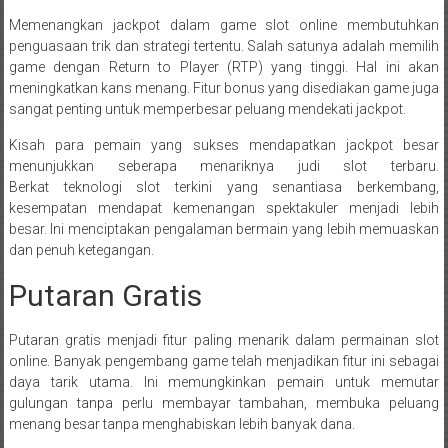
Memenangkan jackpot dalam game slot online membutuhkan
penguasaan trik dan strategi tertentu. Salah satunya adalah memilih
game dengan Return to Player (RTP) yang tinggi. Hal ini akan
meningkatkan kans menang. Fitur bonus yang disediakan game juga
sangat penting untuk memperbesar peluang mendekati jackpot.
Kisah para pemain yang sukses mendapatkan jackpot besar
menunjukkan seberapa menariknya judi slot terbaru.
Berkat teknologi slot terkini yang senantiasa berkembang,
kesempatan mendapat kemenangan spektakuler menjadi lebih
besar. Ini menciptakan pengalaman bermain yang lebih memuaskan
dan penuh ketegangan.
Putaran Gratis
Putaran gratis menjadi fitur paling menarik dalam permainan slot
online. Banyak pengembang game telah menjadikan fitur ini sebagai
daya tarik utama. Ini memungkinkan pemain untuk memutar
gulungan tanpa perlu membayar tambahan, membuka peluang
menang besar tanpa menghabiskan lebih banyak dana.