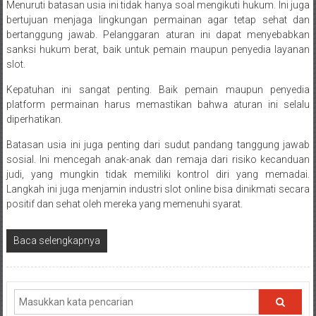
Menuruti batasan usia ini tidak hanya soal mengikuti hukum. Ini juga
bertujuan menjaga lingkungan permainan agar tetap sehat dan
bertanggung jawab. Pelanggaran aturan ini dapat menyebabkan
sanksi hukum berat, baik untuk pemain maupun penyedia layanan
slot.
Kepatuhan ini sangat penting. Baik pemain maupun penyedia
platform permainan harus memastikan bahwa aturan ini selalu
diperhatikan.
Batasan usia ini juga penting dari sudut pandang tanggung jawab
sosial. Ini mencegah anak-anak dan remaja dari risiko kecanduan
judi, yang mungkin tidak memiliki kontrol diri yang memadai.
Langkah ini juga menjamin industri slot online bisa dinikmati secara
positif dan sehat oleh mereka yang memenuhi syarat.
Baca selengkapnya