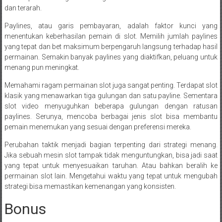
dan terarah.
Paylines, atau garis pembayaran, adalah faktor kunci yang
menentukan keberhasilan pemain di slot. Memilih jumlah paylines
yang tepat dan bet maksimum berpengaruh langsung terhadap hasil
permainan. Semakin banyak paylines yang diaktifkan, peluang untuk
menang pun meningkat.
Memahami ragam permainan slot juga sangat penting. Terdapat slot
klasik yang menawarkan tiga gulungan dan satu payline. Sementara
slot video menyuguhkan beberapa gulungan dengan ratusan
paylines. Serunya, mencoba berbagai jenis slot bisa membantu
pemain menemukan yang sesuai dengan preferensi mereka.
Perubahan taktik menjadi bagian terpenting dari strategi menang.
Jika sebuah mesin slot tampak tidak menguntungkan, bisa jadi saat
yang tepat untuk menyesuaikan taruhan. Atau bahkan beralih ke
permainan slot lain. Mengetahui waktu yang tepat untuk mengubah
strategi bisa memastikan kemenangan yang konsisten.
Bonus