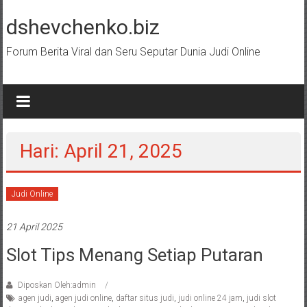
Lompat
ke
dshevchenko.biz
konten
Forum Berita Viral dan Seru Seputar Dunia Judi Online
Hari: April 21, 2025
Judi Online
21 April 2025
Slot Tips Menang Setiap Putaran
Diposkan Oleh:admin
agen judi
,
agen judi online
,
daftar situs judi
,
judi online 24 jam
,
judi slot