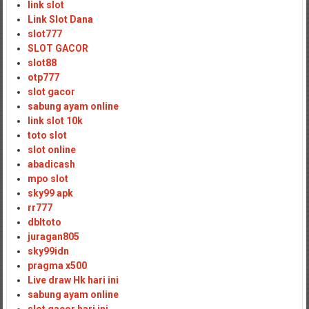
link slot
Link Slot Dana
slot777
SLOT GACOR
slot88
otp777
slot gacor
sabung ayam online
link slot 10k
toto slot
slot online
abadicash
mpo slot
sky99 apk
rr777
dbltoto
juragan805
sky99idn
pragma x500
Live draw Hk hari ini
sabung ayam online