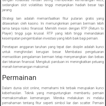
sedangkan slot volatilitas tinggi menjanjikan hadiah besar tapi
jarang.
Strategi lain adalah memanfaatkan fitur putaran gratis yang
ditawarkan oleh kasino. Ini memungkinkan pemain bermain lebih
lama tanpa risiko finansial. Memilih mesin dengan RTP (Return to
Player) tinggi juga krusial. RTP yang lebih tinggi menandakan
kesempatan pengembalian investasi yang lebih baik bagi pemain.
Penetapan anggaran taruhan yang tepat dan disiplin adalah kunci
untuk menghindari kerugian besar. Membatasi pengeluaran
memastikan pengalaman bermain tetap menyenangkan dan bebas
dari tekanan finansial. Mengikuti panduan ini meningkatkan peluang
meraih kemenangan maksimal.
Permainan
Dalam dunia slot online, memahami trik terbaik merupakan kunci
keberhasilan. Teknik yang menguntungkan membantu pemain
memaksimalkan kemenangan. Mereka melakukan ini melalui
pemahaman tentang fitur seperti simbol liar dan scatter. Pemain