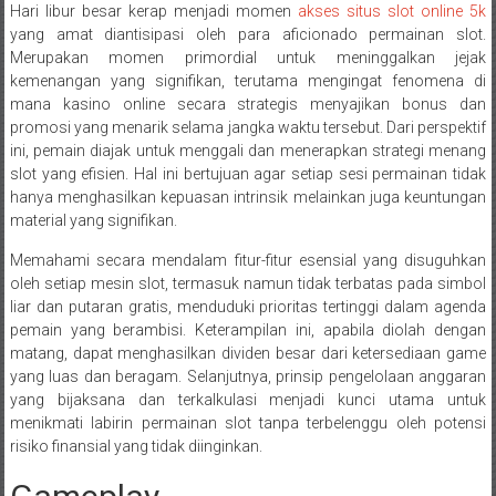
Hari libur besar kerap menjadi momen
akses situs slot online 5k
yang amat diantisipasi oleh para aficionado permainan slot.
Merupakan momen primordial untuk meninggalkan jejak
kemenangan yang signifikan, terutama mengingat fenomena di
mana kasino online secara strategis menyajikan bonus dan
promosi yang menarik selama jangka waktu tersebut. Dari perspektif
ini, pemain diajak untuk menggali dan menerapkan strategi menang
slot yang efisien. Hal ini bertujuan agar setiap sesi permainan tidak
hanya menghasilkan kepuasan intrinsik melainkan juga keuntungan
material yang signifikan.
Memahami secara mendalam fitur-fitur esensial yang disuguhkan
oleh setiap mesin slot, termasuk namun tidak terbatas pada simbol
liar dan putaran gratis, menduduki prioritas tertinggi dalam agenda
pemain yang berambisi. Keterampilan ini, apabila diolah dengan
matang, dapat menghasilkan dividen besar dari ketersediaan game
yang luas dan beragam. Selanjutnya, prinsip pengelolaan anggaran
yang bijaksana dan terkalkulasi menjadi kunci utama untuk
menikmati labirin permainan slot tanpa terbelenggu oleh potensi
risiko finansial yang tidak diinginkan.