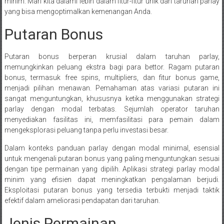
minim. Mari kita dalami lebih dalam fitur-fitur unik dari taruhan parlay
yang bisa mengoptimalkan kemenangan Anda.
Putaran Bonus
Putaran bonus berperan krusial dalam taruhan parlay,
memungkinkan peluang ekstra bagi para bettor. Ragam putaran
bonus, termasuk free spins, multipliers, dan fitur bonus game,
menjadi pilihan menawan. Pemahaman atas variasi putaran ini
sangat menguntungkan, khususnya ketika menggunakan strategi
parlay dengan modal terbatas. Sejumlah operator taruhan
menyediakan fasilitas ini, memfasilitasi para pemain dalam
mengeksplorasi peluang tanpa perlu investasi besar.
Dalam konteks panduan parlay dengan modal minimal, esensial
untuk mengenali putaran bonus yang paling menguntungkan sesuai
dengan tipe permainan yang dipilih. Aplikasi strategi parlay modal
minim yang efisien dapat meningkatkan pengalaman berjudi.
Eksploitasi putaran bonus yang tersedia terbukti menjadi taktik
efektif dalam ameliorasi pendapatan dari taruhan.
Jenis Permainan