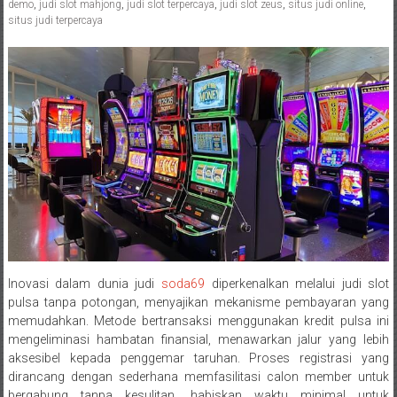
demo
,
judi slot mahjong
,
judi slot terpercaya
,
judi slot zeus
,
situs judi online
,
situs judi terpercaya
Inovasi dalam dunia judi
soda69
diperkenalkan melalui judi slot
pulsa tanpa potongan, menyajikan mekanisme pembayaran yang
memudahkan. Metode bertransaksi menggunakan kredit pulsa ini
mengeliminasi hambatan finansial, menawarkan jalur yang lebih
aksesibel kepada penggemar taruhan. Proses registrasi yang
dirancang dengan sederhana memfasilitasi calon member untuk
bergabung tanpa kesulitan, habiskan waktu minimal untuk