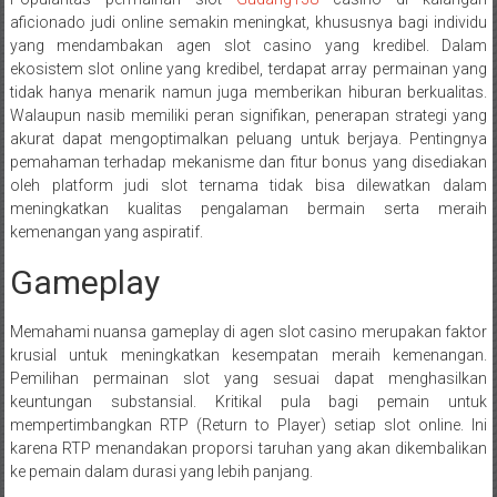
aficionado judi online semakin meningkat, khususnya bagi individu
yang mendambakan agen slot casino yang kredibel. Dalam
ekosistem slot online yang kredibel, terdapat array permainan yang
tidak hanya menarik namun juga memberikan hiburan berkualitas.
Walaupun nasib memiliki peran signifikan, penerapan strategi yang
akurat dapat mengoptimalkan peluang untuk berjaya. Pentingnya
pemahaman terhadap mekanisme dan fitur bonus yang disediakan
oleh platform judi slot ternama tidak bisa dilewatkan dalam
meningkatkan kualitas pengalaman bermain serta meraih
kemenangan yang aspiratif.
Gameplay
Memahami nuansa gameplay di agen slot casino merupakan faktor
krusial untuk meningkatkan kesempatan meraih kemenangan.
Pemilihan permainan slot yang sesuai dapat menghasilkan
keuntungan substansial. Kritikal pula bagi pemain untuk
mempertimbangkan RTP (Return to Player) setiap slot online. Ini
karena RTP menandakan proporsi taruhan yang akan dikembalikan
ke pemain dalam durasi yang lebih panjang.