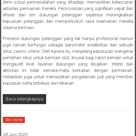
demi solusi permasalahan yang dihadapi, memastikan kelancaran
aktivitas permainan mereka. Pemrosesan yang signifikan cepat dan
efisien dari tim dukungan pelanggan sejatinya meningkatkan
kepuasan pelanggan dan memperkokoh rasa keamanan mereka
selama bermain.
Presensi dukungan pelanggan yang tak hanya profesional namun
juga ramah berfungsi sebagai barometer kredibilitas dari sebuah
situs casino online. Oleh karena itu, menjelang keputusan mengenai
pemilihan situs untuk bermain slot, krusial bagi calon pemain untuk
mengaudit level layanan dukungan yang disajikan. Intenti dari
aktivitas ini tidak semata-mata berkaitan dengan permainan,
melainkan juga untuk memastikan pengalaman judi yang memberi
kepuasan serta terbebas dari tekanan.
Baca selengkapnya
Slot Online
28 Juni 2025