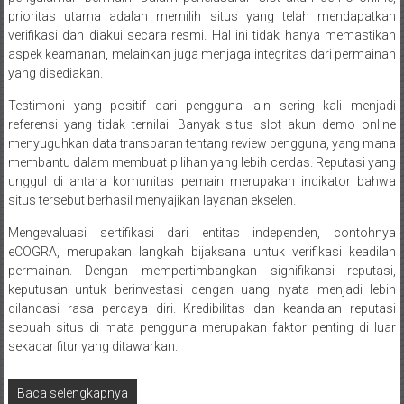
prioritas utama adalah memilih situs yang telah mendapatkan
verifikasi dan diakui secara resmi. Hal ini tidak hanya memastikan
aspek keamanan, melainkan juga menjaga integritas dari permainan
yang disediakan.
Testimoni yang positif dari pengguna lain sering kali menjadi
referensi yang tidak ternilai. Banyak situs slot akun demo online
menyuguhkan data transparan tentang review pengguna, yang mana
membantu dalam membuat pilihan yang lebih cerdas. Reputasi yang
unggul di antara komunitas pemain merupakan indikator bahwa
situs tersebut berhasil menyajikan layanan ekselen.
Mengevaluasi sertifikasi dari entitas independen, contohnya
eCOGRA, merupakan langkah bijaksana untuk verifikasi keadilan
permainan. Dengan mempertimbangkan signifikansi reputasi,
keputusan untuk berinvestasi dengan uang nyata menjadi lebih
dilandasi rasa percaya diri. Kredibilitas dan keandalan reputasi
sebuah situs di mata pengguna merupakan faktor penting di luar
sekadar fitur yang ditawarkan.
Baca selengkapnya