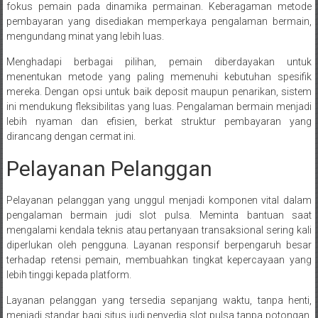
fokus pemain pada dinamika permainan. Keberagaman metode
pembayaran yang disediakan memperkaya pengalaman bermain,
mengundang minat yang lebih luas.
Menghadapi berbagai pilihan, pemain diberdayakan untuk
menentukan metode yang paling memenuhi kebutuhan spesifik
mereka. Dengan opsi untuk baik deposit maupun penarikan, sistem
ini mendukung fleksibilitas yang luas. Pengalaman bermain menjadi
lebih nyaman dan efisien, berkat struktur pembayaran yang
dirancang dengan cermat ini.
Pelayanan Pelanggan
Pelayanan pelanggan yang unggul menjadi komponen vital dalam
pengalaman bermain judi slot pulsa. Meminta bantuan saat
mengalami kendala teknis atau pertanyaan transaksional sering kali
diperlukan oleh pengguna. Layanan responsif berpengaruh besar
terhadap retensi pemain, membuahkan tingkat kepercayaan yang
lebih tinggi kepada platform.
Layanan pelanggan yang tersedia sepanjang waktu, tanpa henti,
menjadi standar bagi situs judi penyedia slot pulsa tanpa potongan.