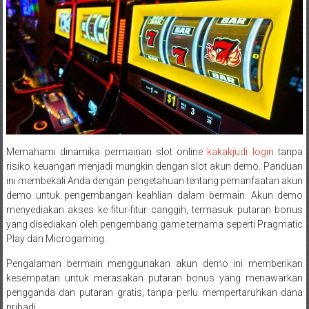
Memahami dinamika permainan slot online
kakakjudi login
tanpa
risiko keuangan menjadi mungkin dengan slot akun demo. Panduan
ini membekali Anda dengan pengetahuan tentang pemanfaatan akun
demo untuk pengembangan keahlian dalam bermain. Akun demo
menyediakan akses ke fitur-fitur canggih, termasuk putaran bonus
yang disediakan oleh pengembang game ternama seperti Pragmatic
Play dan Microgaming.
Pengalaman bermain menggunakan akun demo ini memberikan
kesempatan untuk merasakan putaran bonus yang menawarkan
pengganda dan putaran gratis, tanpa perlu mempertaruhkan dana
pribadi.