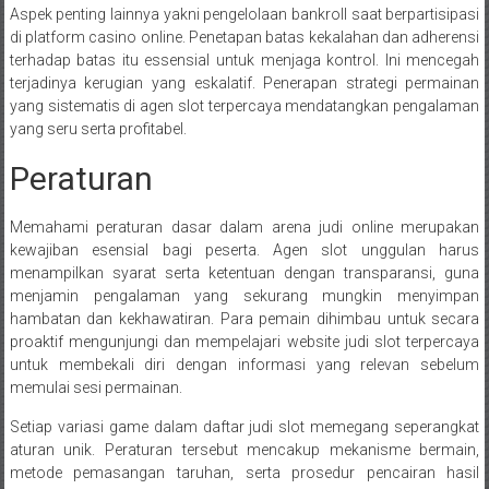
Aspek penting lainnya yakni pengelolaan bankroll saat berpartisipasi
di platform casino online. Penetapan batas kekalahan dan adherensi
terhadap batas itu essensial untuk menjaga kontrol. Ini mencegah
terjadinya kerugian yang eskalatif. Penerapan strategi permainan
yang sistematis di agen slot terpercaya mendatangkan pengalaman
yang seru serta profitabel.
Peraturan
Memahami peraturan dasar dalam arena judi online merupakan
kewajiban esensial bagi peserta. Agen slot unggulan harus
menampilkan syarat serta ketentuan dengan transparansi, guna
menjamin pengalaman yang sekurang mungkin menyimpan
hambatan dan kekhawatiran. Para pemain dihimbau untuk secara
proaktif mengunjungi dan mempelajari website judi slot terpercaya
untuk membekali diri dengan informasi yang relevan sebelum
memulai sesi permainan.
Setiap variasi game dalam daftar judi slot memegang seperangkat
aturan unik. Peraturan tersebut mencakup mekanisme bermain,
metode pemasangan taruhan, serta prosedur pencairan hasil