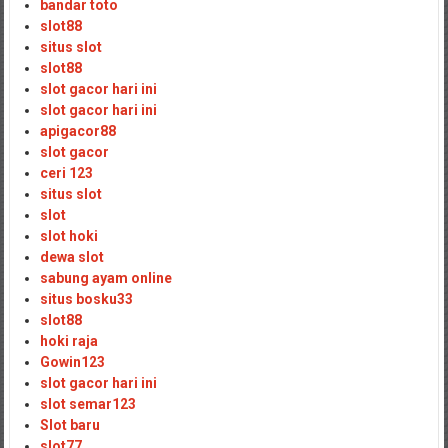
bandar toto
slot88
situs slot
slot88
slot gacor hari ini
slot gacor hari ini
apigacor88
slot gacor
ceri 123
situs slot
slot
slot hoki
dewa slot
sabung ayam online
situs bosku33
slot88
hoki raja
Gowin123
slot gacor hari ini
slot semar123
Slot baru
slot77