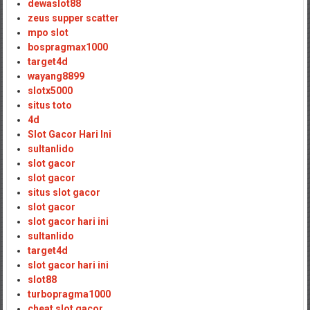
dewaslot88
zeus supper scatter
mpo slot
bospragmax1000
target4d
wayang8899
slotx5000
situs toto
4d
Slot Gacor Hari Ini
sultanlido
slot gacor
slot gacor
situs slot gacor
slot gacor
slot gacor hari ini
sultanlido
target4d
slot gacor hari ini
slot88
turbopragma1000
cheat slot gacor