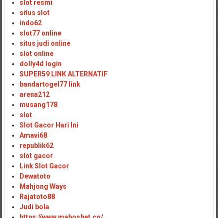
slot resmi
situs slot
indo62
slot77 online
situs judi online
slot online
dolly4d login
SUPER59 LINK ALTERNATIF
bandartogel77 link
arena212
musang178
slot
Slot Gacor Hari Ini
Amavi68
republik62
slot gacor
Link Slot Gacor
Dewatoto
Mahjong Ways
Rajatoto88
Judi bola
https://www.mabosbet.co/