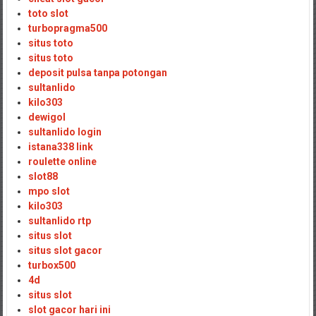
toto slot
turbopragma500
situs toto
situs toto
deposit pulsa tanpa potongan
sultanlido
kilo303
dewigol
sultanlido login
istana338 link
roulette online
slot88
mpo slot
kilo303
sultanlido rtp
situs slot
situs slot gacor
turbox500
4d
situs slot
slot gacor hari ini