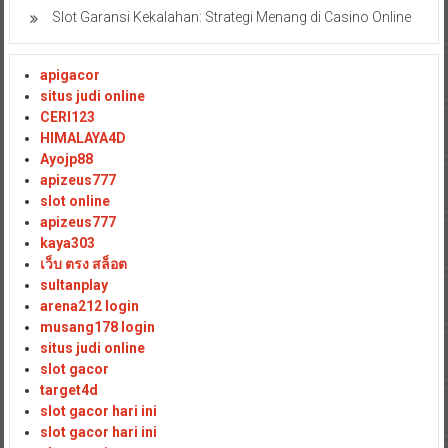
Slot Garansi Kekalahan: Strategi Menang di Casino Online
apigacor
situs judi online
CERI123
HIMALAYA4D
Ayojp88
apizeus777
slot online
apizeus777
kaya303
เว็บ ตรง สล็อต
sultanplay
arena212 login
musang178 login
situs judi online
slot gacor
target4d
slot gacor hari ini
slot gacor hari ini