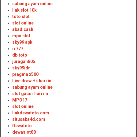
sabung ayam online
link slot 10k
toto slot
slot online
abadicash
mpo slot
sky99 apk
rr777
dbltoto
juragan805
sky99idn
pragma x500
Live draw Hk hari ini
sabung ayam online
slot gacor hari ini
MPO17
slot online
linkdewatoto.com
situsaka4d.com
Dewatoto
dewaslot88