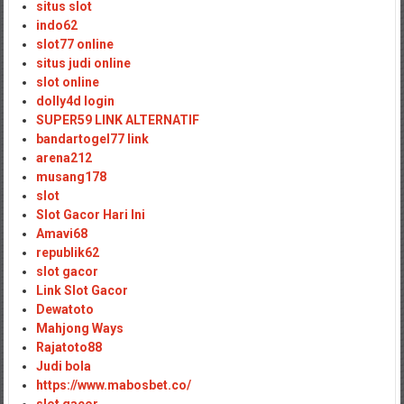
situs slot
indo62
slot77 online
situs judi online
slot online
dolly4d login
SUPER59 LINK ALTERNATIF
bandartogel77 link
arena212
musang178
slot
Slot Gacor Hari Ini
Amavi68
republik62
slot gacor
Link Slot Gacor
Dewatoto
Mahjong Ways
Rajatoto88
Judi bola
https://www.mabosbet.co/