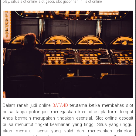
play
,
situs slot online
,
slot gacor
,
slot gacor hari ini
,
slot online
Dalam ranah judi online
BATA4D
terutama ketika membahas slot
pulsa tanpa potongan, menegaskan kredibilitas platform tempat
Anda bermain merupakan tindakan esensial. Slot online deposit
pulsa menuntut tingkat keamanan yang tinggi. Situs yang unggul
akan memiliki lisensi yang valid dan menerapkan teknologi