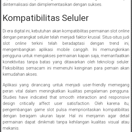
diinternalisasi dan diimplementasikan dengan sukses.
Kompatibilitas Seluler
Di era digital ini, kebutuhan akan kompatibilitas permainan slot online
dengan perangkat seluler telah menjadi faktor krusial. Situs-situs judi
slot online terkini telah beradaptasi dengan trend ini,
mengembangkan aplikasi mobile canggih. Ini memungkinkan
pengguna untuk mengakses permainan kapan saja, memanfaatkan
konektivitas tanpa batas yang ditawarkan oleh teknologi seluler.
Fleksibilitas semacam ini memenuhi keinginan para pemain akan
kemudahan akses.
Aplikasi yang dirancang untuk menjadi user-friendly memegang
peran vital dalam meningkatkan kualitas pengalaman pengguna.
Studies have indicated that smooth interaction and responsive
design critically affect user satisfaction. Oleh karena itu,
pengembangan game slot pulsa memprioritaskan kompatibilitas
dengan beragam ukuran layar. Hal ini menjamin agar detail
permainan dapat dinikmati tanpa kehilangan kualitas visual atau
mekanis.