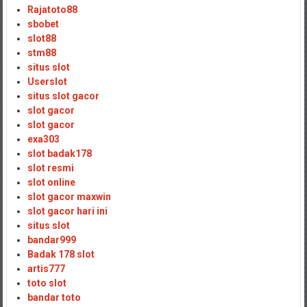
Rajatoto88
sbobet
slot88
stm88
situs slot
Userslot
situs slot gacor
slot gacor
slot gacor
exa303
slot badak178
slot resmi
slot online
slot gacor maxwin
slot gacor hari ini
situs slot
bandar999
Badak 178 slot
artis777
toto slot
bandar toto