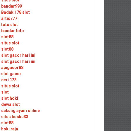
situs slot
bandar999
Badak 178 slot
artis777
toto slot
bandar toto
slot88
situs slot
slot88
slot gacor hari ini
slot gacor hari ini
apigacor88
slot gacor
ceri 123
situs slot
slot
slot hoki
dewa slot
sabung ayam online
situs bosku33
slot88
hoki raja