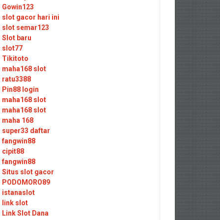
Gowin123
slot gacor hari ini
slot semar123
Slot baru
slot77
Tikitoto
maha168 slot
ratu3388
Pin88 login
maha168 slot
maha168 slot
maha 168
super33 daftar
fangwin88
cipit88
fangwin88
Situs slot gacor
PODOMORO89
istanaslot
link slot
Link Slot Dana