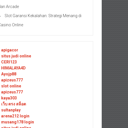
dan Arcade
Slot Garansi Kekalahan: Strategi Menang di
Casino Online
apigacor
situs judi online
CERI123
HIMALAYA4D
Ayojp88
apizeus777
slot online
apizeus777
kaya303
เว็บ ตรง สล็อต
sultanplay
arena212 login
musang178 login