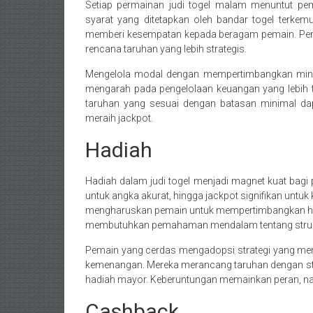
Setiap permainan judi togel malam menuntut pe
syarat yang ditetapkan oleh bandar togel terkem
memberi kesempatan kepada beragam pemain. P
rencana taruhan yang lebih strategis.
Mengelola modal dengan mempertimbangkan minim
mengarah pada pengelolaan keuangan yang lebih ter
taruhan yang sesuai dengan batasan minimal dap
meraih jackpot.
Hadiah
Hadiah dalam judi togel menjadi magnet kuat bagi 
untuk angka akurat, hingga jackpot signifikan untu
mengharuskan pemain untuk mempertimbangkan had
membutuhkan pemahaman mendalam tentang strukt
Pemain yang cerdas mengadopsi strategi yang me
kemenangan. Mereka merancang taruhan dengan st
hadiah mayor. Keberuntungan memainkan peran, nam
Cashback