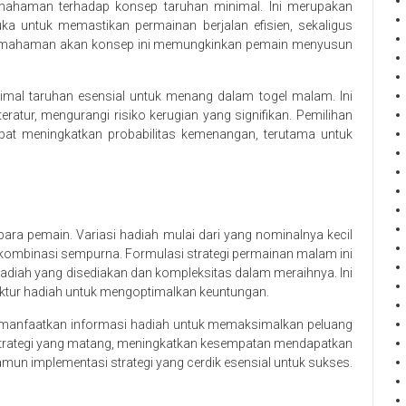
mahaman terhadap konsep taruhan minimal. Ini merupakan
uka untuk memastikan permainan berjalan efisien, sekaligus
emahaman akan konsep ini memungkinkan pemain menyusun
al taruhan esensial untuk menang dalam togel malam. Ini
atur, mengurangi risiko kerugian yang signifikan. Pemilihan
at meningkatkan probabilitas kemenangan, terutama untuk
para pemain. Variasi hadiah mulai dari yang nominalnya kecil
k kombinasi sempurna. Formulasi strategi permainan malam ini
iah yang disediakan dan kompleksitas dalam meraihnya. Ini
ur hadiah untuk mengoptimalkan keuntungan.
manfaatkan informasi hadiah untuk memaksimalkan peluang
rategi yang matang, meningkatkan kesempatan mendapatkan
un implementasi strategi yang cerdik esensial untuk sukses.