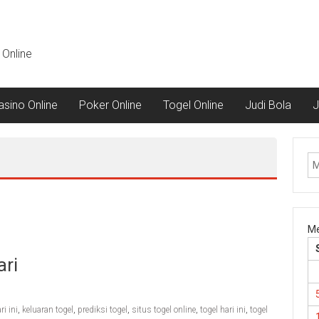
 Online
asino Online
Poker Online
Togel Online
Judi Bola
J
Me
ari
ri ini
,
keluaran togel
,
prediksi togel
,
situs togel online
,
togel hari ini
,
togel