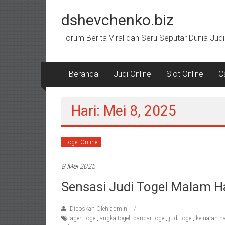
Lompat
ke
dshevchenko.biz
konten
Forum Berita Viral dan Seru Seputar Dunia Judi
Beranda
Judi Online
Slot Online
C
Hari: Mei 8, 2025
Togel Online
8 Mei 2025
Sensasi Judi Togel Malam H
Diposkan Oleh:admin
agen togel
,
angka togel
,
bandar togel
,
judi togel
,
keluaran ha